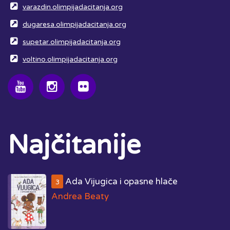
varazdin.olimpijadacitanja.org
dugaresa.olimpijadacitanja.org
supetar.olimpijadacitanja.org
voltino.olimpijadacitanja.org
Najčitanije
Ada Vijugica i opasne hlače
3
Andrea Beaty