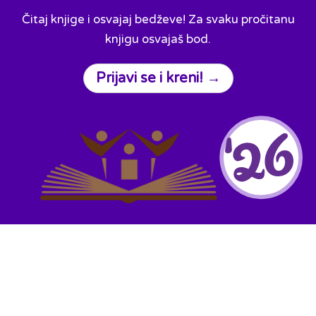
Čitaj knjige i osvajaj bedževe! Za svaku pročitanu
knjigu osvajaš bod.
Prijavi se i kreni! →