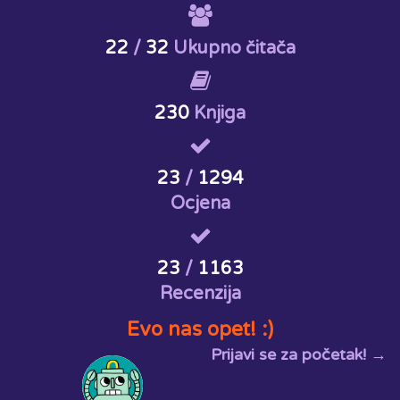
22
/
32
Ukupno čitača
230
Knjiga
23
/
1294
Ocjena
23
/
1163
Recenzija
Evo nas opet! :)
Prijavi se za početak! →