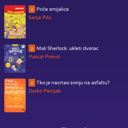
Priče smijalice
2
Sanja Pilić
Mali Sherlock: ukleti dvorac
2
Pascal Prévot
Tko je nacrtao svinju na asfaltu?
2
Darko Pernjak