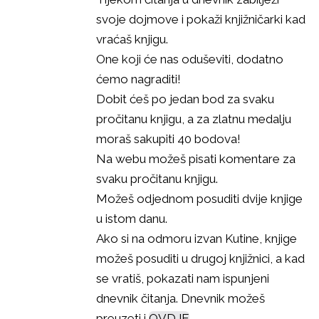
svoje dojmove i pokaži knjižničarki kad
vraćaš knjigu.
One koji će nas oduševiti, dodatno
ćemo nagraditi!
Dobit ćeš po jedan bod za svaku
pročitanu knjigu, a za zlatnu medalju
moraš sakupiti 40 bodova!
Na webu možeš pisati komentare za
svaku pročitanu knjigu.
Možeš odjednom posuditi dvije knjige
u istom danu.
Ako si na odmoru izvan Kutine, knjige
možeš posuditi u drugoj knjižnici, a kad
se vratiš, pokazati nam ispunjeni
dnevnik čitanja. Dnevnik možeš
preuzeti i
OVDJE