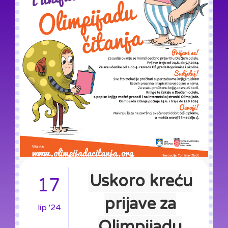
Uskoro kreću
17
prijave za
lip '24
Olimpijadu