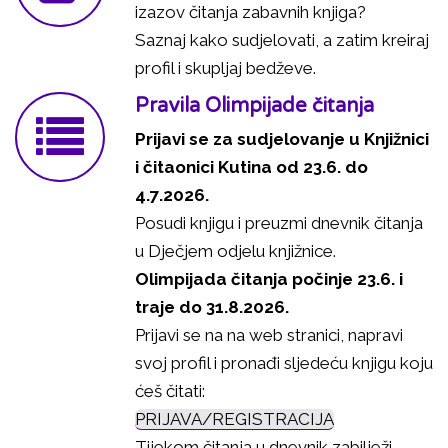
izazov čitanja zabavnih knjiga?
Saznaj kako sudjelovati, a zatim kreiraj
profil i skupljaj bedževe.
Pravila Olimpijade čitanja
Prijavi se za sudjelovanje u Knjižnici
i čitaonici Kutina od 23.6. do
4.7.2026.
Posudi knjigu i preuzmi dnevnik čitanja
u Dječjem odjelu knjižnice.
Olimpijada čitanja počinje 23.6. i
traje do 31.8.2026.
Prijavi se na na web stranici, napravi
svoj profil i pronađi sljedeću knjigu koju
ćeš čitati:
PRIJAVA/REGISTRACIJA
Tijekom čitanja u dnevnik zabilježi