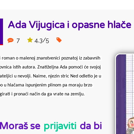
Ada Vijugica i opasne hlače
7
4,3/5
i roman o malenoj znanstvenici poznatoj iz zabavnih 
kovnica istih autora. Znatiželjna Ada pomoći će svojoj 
jateljici u nevolji. Naime, njezin stric Ned odletio je u 
o u hlačama ispunjenim plinom pa moraju brzo 
girati i pronaći način da ga vrate na zemlju.
D:
Moraš se
prijaviti
da bi