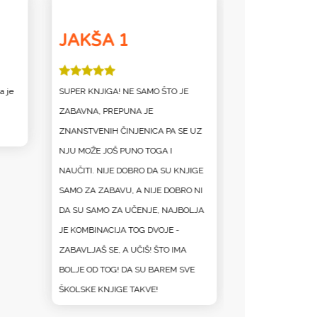
JAKŠA 1
Ari
a je
SUPER KNJIGA! NE SAMO ŠTO JE
Jako zabavna knjig
ZABAVNA, PREPUNA JE
šašavoj Adi i nje
ZNANSTVENIH ČINJENICA PA SE UZ
hlačama. Svima p
NJU MOŽE JOŠ PUNO TOGA I
želite dobro zabavi
NAUČITI. NIJE DOBRO DA SU KNJIGE
SAMO ZA ZABAVU, A NIJE DOBRO NI
DA SU SAMO ZA UČENJE, NAJBOLJA
JE KOMBINACIJA TOG DVOJE -
ZABAVLJAŠ SE, A UČIŠ! ŠTO IMA
BOLJE OD TOG! DA SU BAREM SVE
ŠKOLSKE KNJIGE TAKVE!