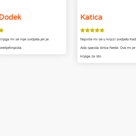
Dodek
Katica
Knjiga mi se nije svidjela jer je
Najviše mi se u knjizi svidjelo Kad
predjetinjasta.
Ada spasila strica Neda. Ova mi je
knjiga za sto.