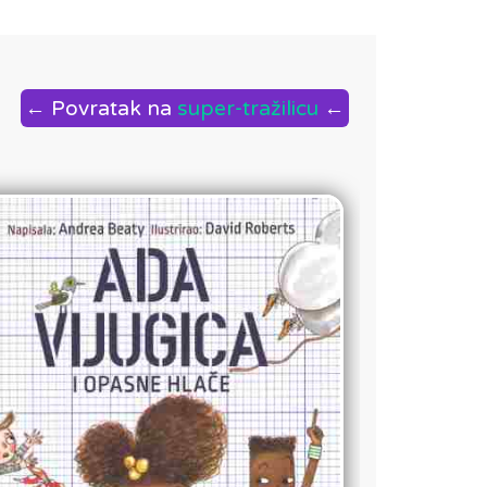
← Povratak na
super-tražilicu
←