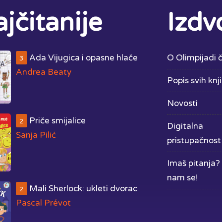
jčitanije
Izdv
Ada Vijugica i opasne hlače
O Olimpijadi č
3
Andrea Beaty
Popis svih knj
Novosti
Priče smijalice
2
Digitalna
Sanja Pilić
pristupačnost
Imaš pitanja? 
nam se!
Mali Sherlock: ukleti dvorac
2
Pascal Prévot