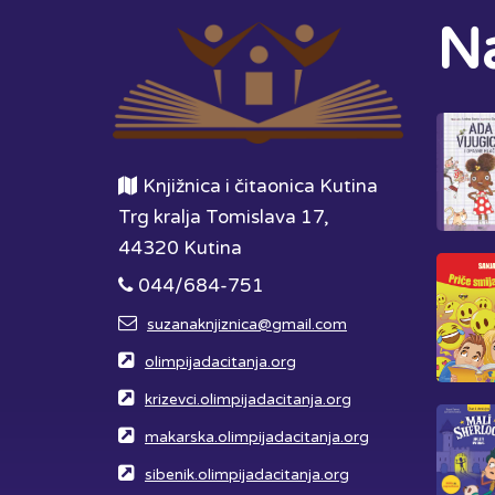
Na
Knjižnica i čitaonica Kutina
Trg kralja Tomislava 17,
44320 Kutina
044/684-751
suzanaknjiznica@gmail.com
olimpijadacitanja.org
krizevci.olimpijadacitanja.org
makarska.olimpijadacitanja.org
sibenik.olimpijadacitanja.org