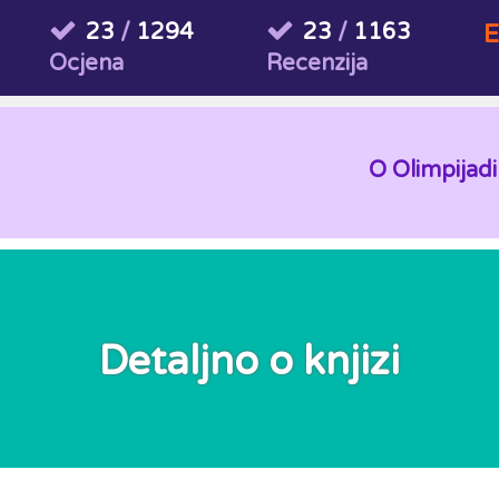
23
/
1294
23
/
1163
E
Ocjena
Recenzija
O Olimpijadi
Detaljno o knjizi