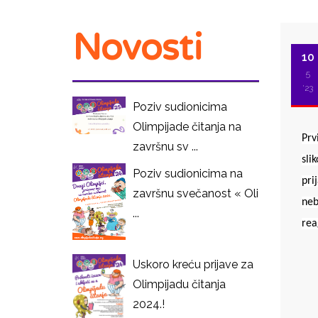
Novosti
10
5
'23
Poziv sudionicima
Olimpijade čitanja na
Prv
završnu sv ...
sli
Poziv sudionicima na
pri
završnu svečanost « Oli
neb
...
rea
I
Uskoro kreću prijave za
Olimpijadu čitanja
2024.!