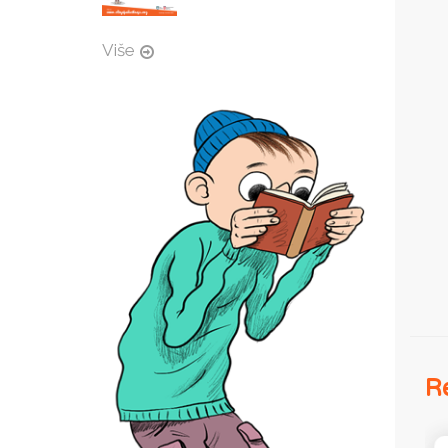
Više
Re