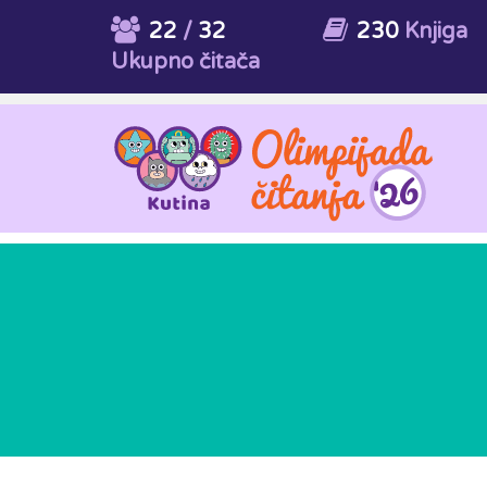
22
/
32
230
Knjiga
Ukupno čitača