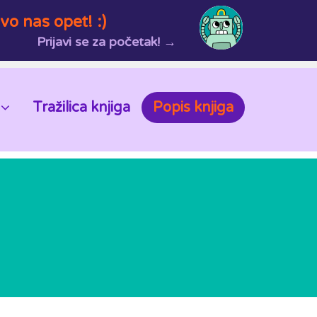
vo nas opet! :)
Prijavi se za početak! →
Tražilica knjiga
Popis knjiga