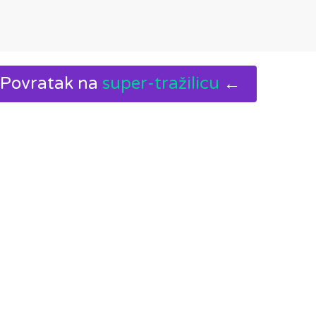
Povratak na
super-tražilicu
←