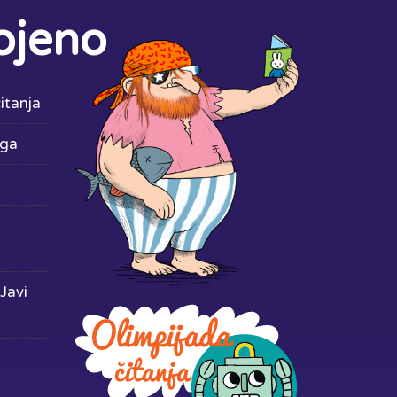
ojeno
itanja
iga
Javi