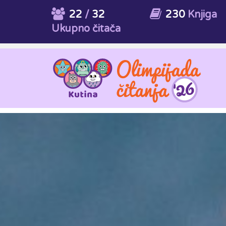
22
/
32
230
Knjiga
Ukupno čitača