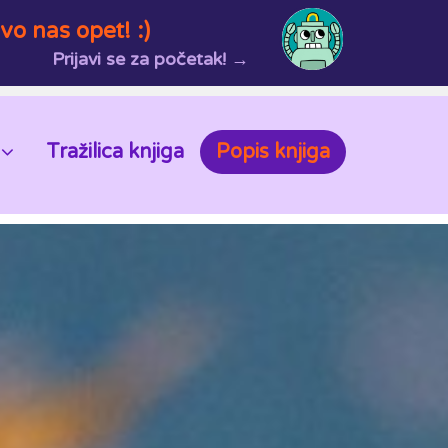
vo nas opet! :)
Prijavi se za početak! →
Tražilica knjiga
Popis knjiga