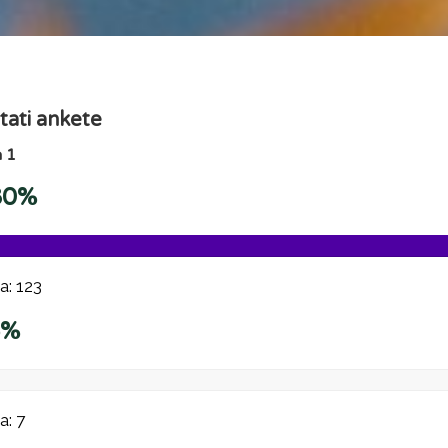
tati ankete
 1
80%
a: 123
5%
a: 7