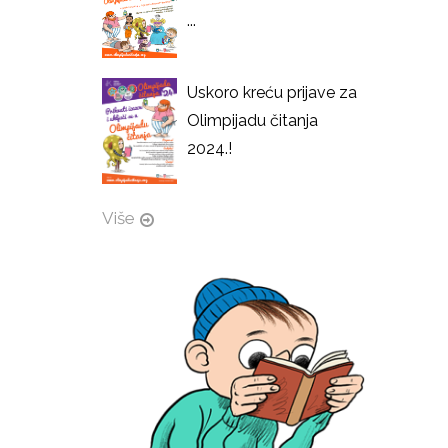
...
Uskoro kreću prijave za
Olimpijadu čitanja
2024.!
Više