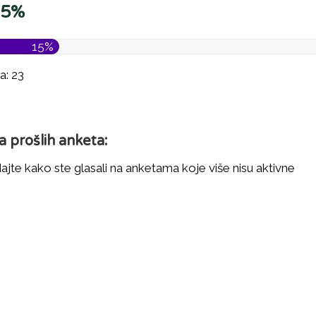
15%
15%
a: 23
a prošlih anketa:
jte kako ste glasali na anketama koje više nisu aktivne