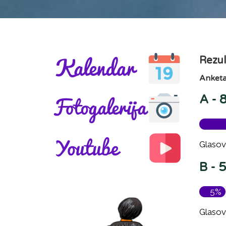
Rezul
Anketa
A - 
Glasov
B - 
5%
Glasov