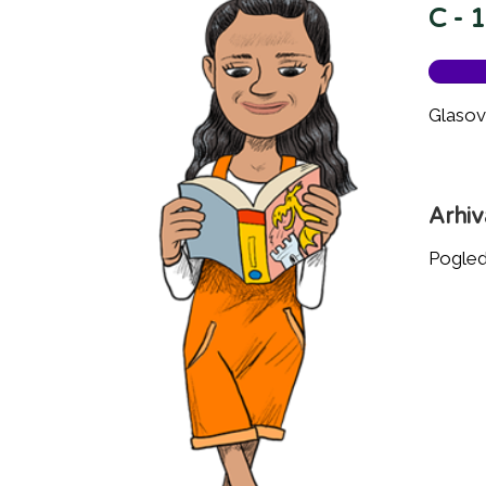
C - 
Glasov
Arhiv
Pogleda