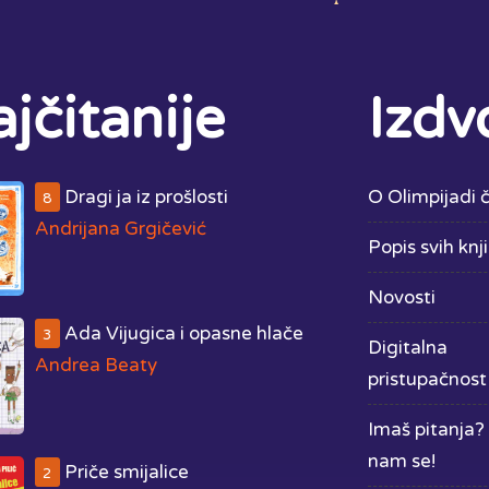
jčitanije
Izdv
Dragi ja iz prošlosti
O Olimpijadi č
8
Andrijana Grgičević
Popis svih knj
Novosti
Ada Vijugica i opasne hlače
3
Digitalna
Andrea Beaty
pristupačnost
Imaš pitanja? 
nam se!
Priče smijalice
2