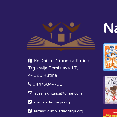
Na
Knjižnica i čitaonica Kutina
Trg kralja Tomislava 17,
44320 Kutina
044/684-751
suzanaknjiznica@gmail.com
olimpijadacitanja.org
krizevci.olimpijadacitanja.org