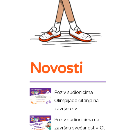
Novosti
Poziv sudionicima
Olimpijade čitanja na
završnu sv ...
Poziv sudionicima na
završnu svečanost « Oli