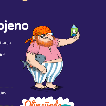
ojeno
itanja
iga
Javi