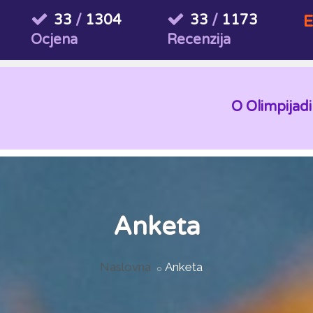
33
/
1304
33
/
1173
E
Ocjena
Recenzija
O Olimpijadi
Anketa
Naslovna
Anketa