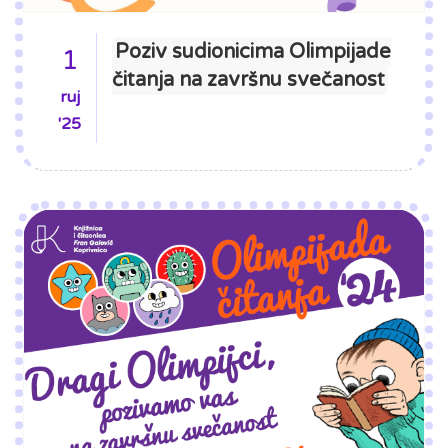
Poziv sudionicima Olimpijade
1
čitanja na završnu svečanost
ruj
'25