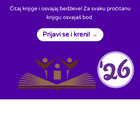
Čitaj knjige i osvajaj bedževe! Za svaku pročitanu
knjigu osvajaš bod.
Prijavi se i kreni! →