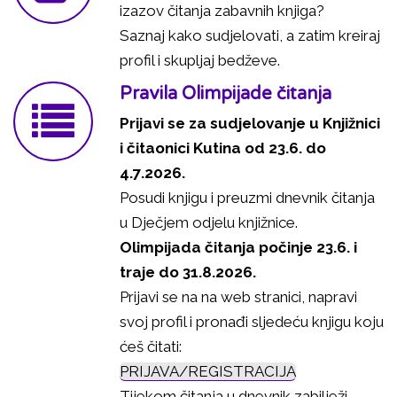
izazov čitanja zabavnih knjiga?
Saznaj kako sudjelovati, a zatim kreiraj
profil i skupljaj bedževe.
Pravila Olimpijade čitanja
Prijavi se za sudjelovanje u Knjižnici
i čitaonici Kutina od 23.6. do
4.7.2026.
Posudi knjigu i preuzmi dnevnik čitanja
u Dječjem odjelu knjižnice.
Olimpijada čitanja počinje 23.6. i
traje do 31.8.2026.
Prijavi se na na web stranici, napravi
svoj profil i pronađi sljedeću knjigu koju
ćeš čitati:
PRIJAVA/REGISTRACIJA
Tijekom čitanja u dnevnik zabilježi