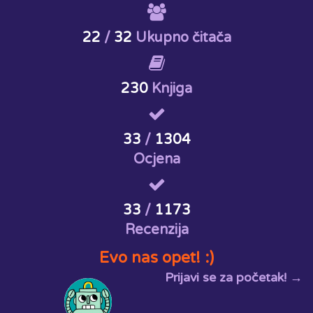
22
/
32
Ukupno čitača
230
Knjiga
33
/
1304
Ocjena
33
/
1173
Recenzija
Evo nas opet! :)
Prijavi se za početak! →