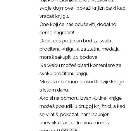
svoje dojmove i pokaži knjižničarki kad
vraćaš knjigu.
One koji će nas oduševiti, dodatno
ćemo nagraditi!
Dobit ćeš po jedan bod za svaku
pročitanu knjigu, a za zlatnu medalju
moraš sakupiti 40 bodova!
Na webu možeš pisati komentare za
svaku pročitanu knjigu.
Možeš odjednom posuditi dvije knjige
u istom danu.
Ako si na odmoru izvan Kutine, knjige
možeš posuditi u drugoj knjižnici, a kad
se vratiš, pokazati nam ispunjeni
dnevnik čitanja. Dnevnik možeš
preuzeti i
OVDJE