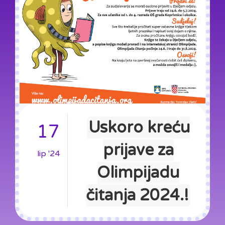
Uskoro kreću
17
prijave za
lip '24
Olimpijadu
čitanja 2024.!