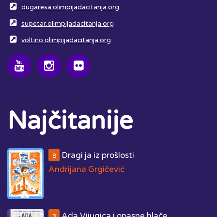
dugaresa.olimpijadacitanja.org
supetar.olimpijadacitanja.org
voltino.olimpijadacitanja.org
Najčitanije
Dragi ja iz prošlosti
8
Andrijana Grgičević
Ada Vijugica i opasne hlače
3