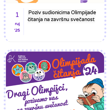
Poziv sudionicima Olimpijade
1
čitanja na završnu svečanost
ruj
'25