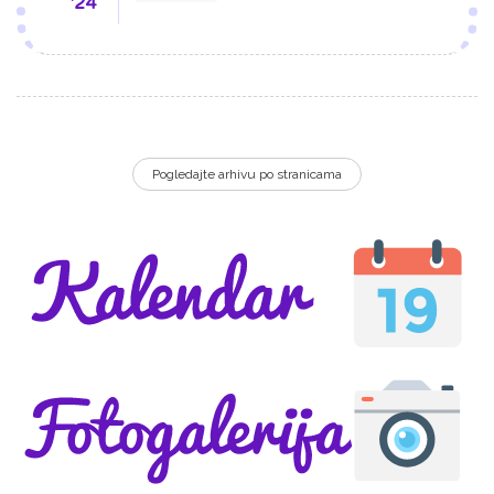
'24
Pogledajte arhivu po stranicama