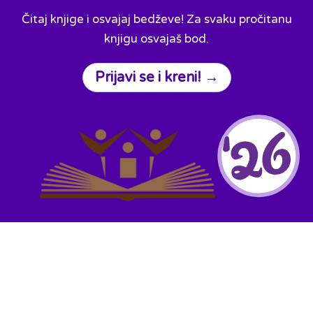
Čitaj knjige i osvajaj bedževe! Za svaku pročitanu
knjigu osvajaš bod.
Prijavi se i kreni! →