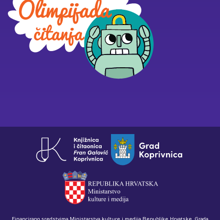
Financirano sredstvima Ministarstva kulture i medija Republike Hrvatske, Grada