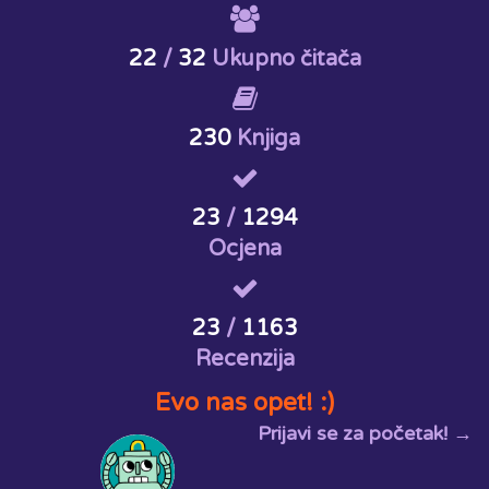
22
/
32
Ukupno čitača
230
Knjiga
23
/
1294
Ocjena
23
/
1163
Recenzija
Evo nas opet! :)
Prijavi se za početak! →