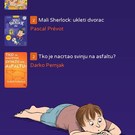
Mali Sherlock: ukleti dvorac
2
Pascal Prévot
Tko je nacrtao svinju na asfaltu?
2
Darko Pernjak