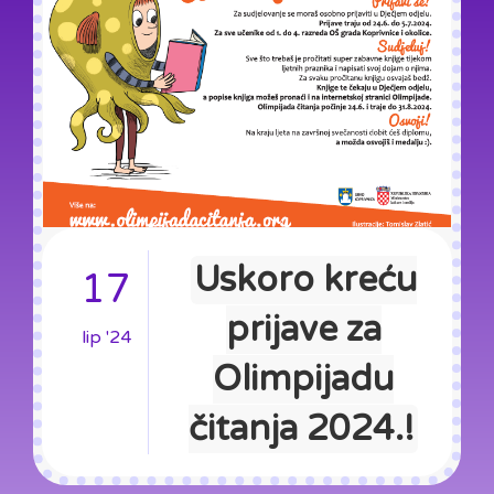
Uskoro kreću
17
prijave za
lip '24
Olimpijadu
čitanja 2024.!