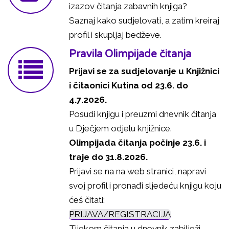
izazov čitanja zabavnih knjiga?
Saznaj kako sudjelovati, a zatim kreiraj
profil i skupljaj bedževe.
Pravila Olimpijade čitanja
Prijavi se za sudjelovanje u Knjižnici
i čitaonici Kutina od 23.6. do
4.7.2026.
Posudi knjigu i preuzmi dnevnik čitanja
u Dječjem odjelu knjižnice.
Olimpijada čitanja počinje 23.6. i
traje do 31.8.2026.
Prijavi se na na web stranici, napravi
svoj profil i pronađi sljedeću knjigu koju
ćeš čitati:
PRIJAVA/REGISTRACIJA
Tijekom čitanja u dnevnik zabilježi