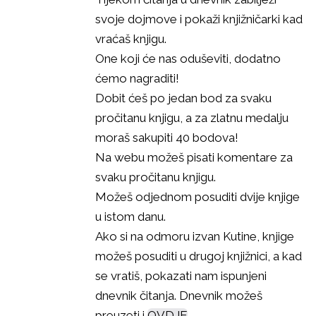
svoje dojmove i pokaži knjižničarki kad
vraćaš knjigu.
One koji će nas oduševiti, dodatno
ćemo nagraditi!
Dobit ćeš po jedan bod za svaku
pročitanu knjigu, a za zlatnu medalju
moraš sakupiti 40 bodova!
Na webu možeš pisati komentare za
svaku pročitanu knjigu.
Možeš odjednom posuditi dvije knjige
u istom danu.
Ako si na odmoru izvan Kutine, knjige
možeš posuditi u drugoj knjižnici, a kad
se vratiš, pokazati nam ispunjeni
dnevnik čitanja. Dnevnik možeš
preuzeti i
OVDJE