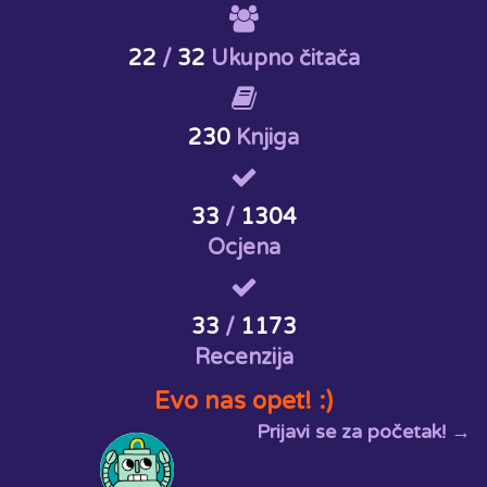
22
/
32
Ukupno čitača
230
Knjiga
33
/
1304
Ocjena
33
/
1173
Recenzija
Evo nas opet! :)
Prijavi se za početak! →