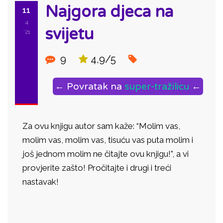
Najgora djeca na
11
4
svijetu
'21
9
4,9/5
← Povratak na
super-tražilicu
←
Za ovu knjigu autor sam kaže: “Molim vas,
molim vas, molim vas, tisuću vas puta molim i
još jednom molim ne čitajte ovu knjigu!”, a vi
provjerite zašto! Pročitajte i drugi i treći
nastavak!
ID: