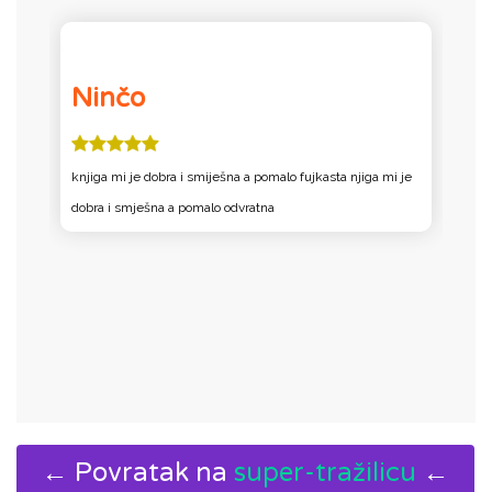
Ninčo
knjiga mi je dobra i smiješna a pomalo fujkasta njiga mi je
I
dobra i smješna a pomalo odvratna
b
h
← Povratak na
super-tražilicu
←