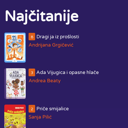
Najčitanije
Dragi ja iz prošlosti
8
Andrijana Grgičević
Ada Vijugica i opasne hlače
3
Andrea Beaty
Priče smijalice
2
Sanja Pilić