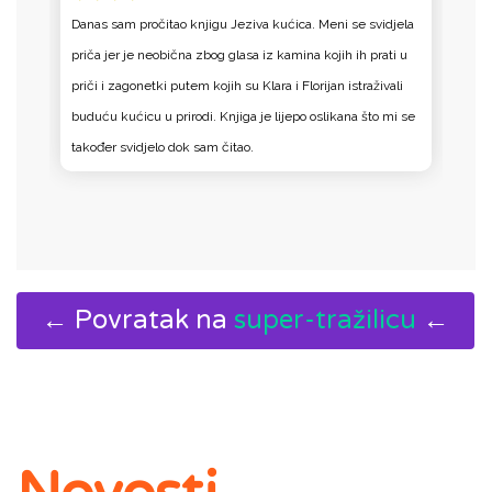
a
Danas sam pročitao knjigu Jeziva kućica. Meni se svidjela
D
priča jer je neobična zbog glasa iz kamina kojih ih prati u
p
priči i zagonetki putem kojih su Klara i Florijan istraživali
pr
e
buduću kućicu u prirodi. Knjiga je lijepo oslikana što mi se
b
također svidjelo dok sam čitao.
t
← Povratak na
super-tražilicu
←