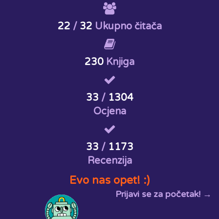
22
/
32
Ukupno čitača
230
Knjiga
33
/
1304
Ocjena
33
/
1173
Recenzija
Evo nas opet! :)
Prijavi se za početak! →