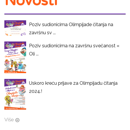
Novosti
Poziv sudionicima Olimpijade čitanja na
završnu sv ...
Poziv sudionicima na završnu svečanost «
Oli ...
Uskoro kreću prijave za Olimpijadu čitanja
2024.!
Više