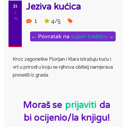
Jeziva kućica
31
3
'25
1
4/5
← Povratak na
super-tražilicu
←
Kroz zagonetke Florijan i Klara istražuju kuću i
vrt u prirodi u koju se njihova obitelj namjerava
preseliti iz grada.
ID:
Moraš se
prijaviti
da
bi ocijenio/la knjigu!