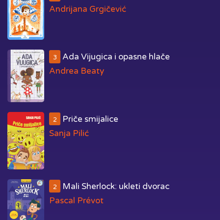
Andrijana Grgičević
Ada Vijugica i opasne hlače
3
Andrea Beaty
Priče smijalice
2
Sanja Pilić
Mali Sherlock: ukleti dvorac
2
Pascal Prévot