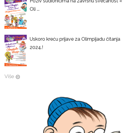
Poziv sudionicima na završnu svečanost «
Oli ...
Uskoro kreću prijave za Olimpijadu čitanja
2024.!
Više