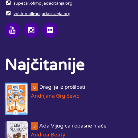
supetar.olimpijadacitanja.org
voltino.olimpijadacitanja.org
Najčitanije
Dragi ja iz prošlosti
8
Andrijana Grgičević
Ada Vijugica i opasne hlače
3
Andrea Beaty