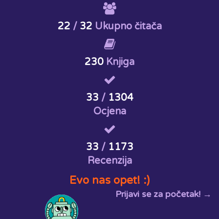
22
/
32
Ukupno čitača
230
Knjiga
33
/
1304
Ocjena
33
/
1173
Recenzija
Evo nas opet! :)
Prijavi se za početak! →