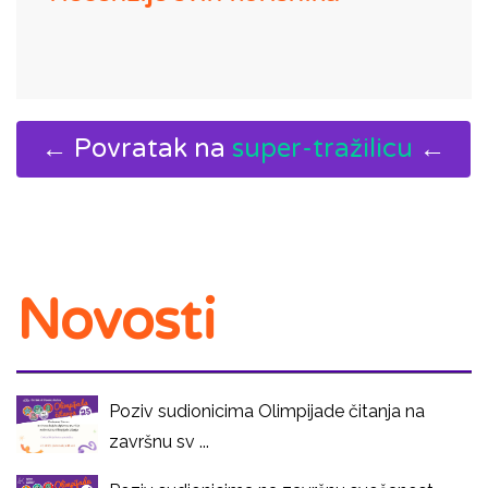
← Povratak na
super-tražilicu
←
Novosti
Poziv sudionicima Olimpijade čitanja na
završnu sv ...