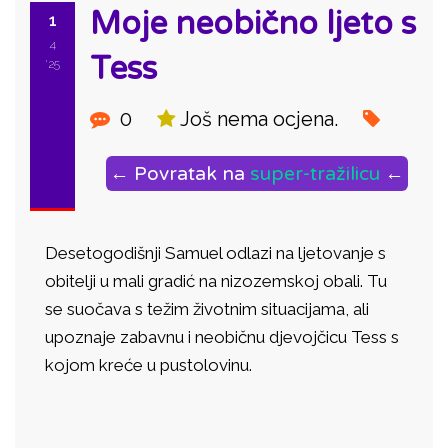
Moje neobično ljeto s
1
4
Tess
'25
0
Još nema ocjena.
← Povratak na
super-tražilicu
←
Desetogodišnji Samuel odlazi na ljetovanje s
obitelji u mali gradić na nizozemskoj obali. Tu
se suočava s težim životnim situacijama, ali
upoznaje zabavnu i neobičnu djevojčicu Tess s
kojom kreće u pustolovinu.
ID: