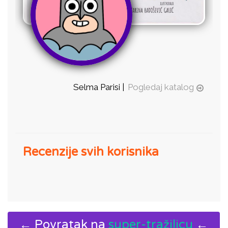
Selma Parisi |
Pogledaj katalog
Recenzije svih korisnika
← Povratak na
super-tražilicu
←