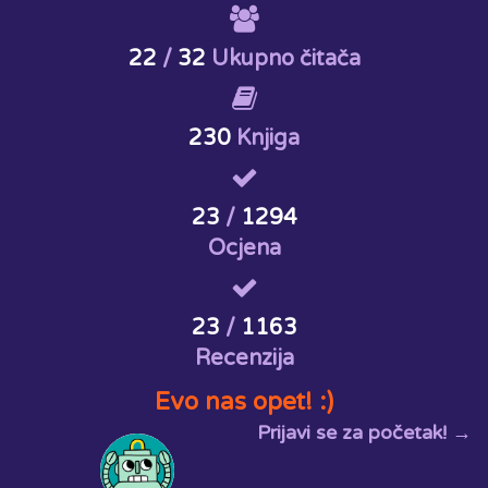
22
/
32
Ukupno čitača
230
Knjiga
23
/
1294
Ocjena
23
/
1163
Recenzija
Evo nas opet! :)
Prijavi se za početak! →