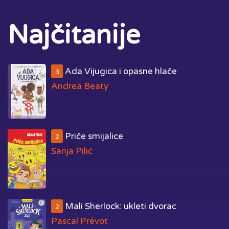
Najčitanije
Ada Vijugica i opasne hlače
3
Andrea Beaty
Priče smijalice
2
Sanja Pilić
Mali Sherlock: ukleti dvorac
2
Pascal Prévot