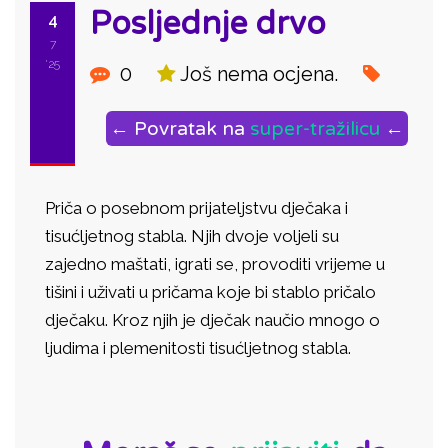
Posljednje drvo
4
7
'25
0
Još nema ocjena.
← Povratak na
super-tražilicu
←
Priča o posebnom prijateljstvu dječaka i
tisućljetnog stabla. Njih dvoje voljeli su
zajedno maštati, igrati se, provoditi vrijeme u
tišini i uživati u pričama koje bi stablo pričalo
dječaku. Kroz njih je dječak naučio mnogo o
ljudima i plemenitosti tisućljetnog stabla.
ID: