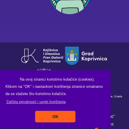
Na ovoj stranici koristimo kolačiće (cookies).
Klikom na "OK" i nastavkom korištenja stranice smatramo
da se slažete što koristimo kolačiće.
Financirano sredstvima Ministarstva kulture i medija Republike Hrvatske, Grada
Zaštita privatnosti i uvjeti korištenja
Koprivnice i Knjižnice i čitaonice "Fran Galović" Koprivnica.
Copyright ©2026. Knjižnica i čitaonica "Fran Galović"
OK
Koprivnica, All Rights Reserved |
Izrada:
Pikant