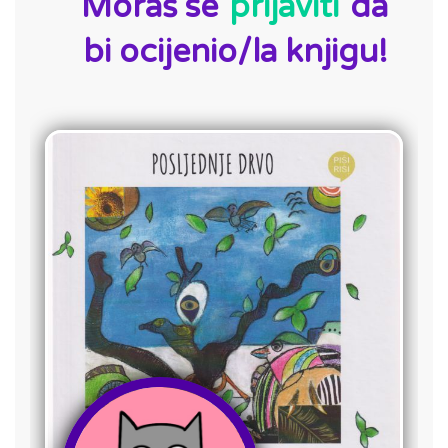
Moraš se
prijaviti
da
bi ocijenio/la knjigu!