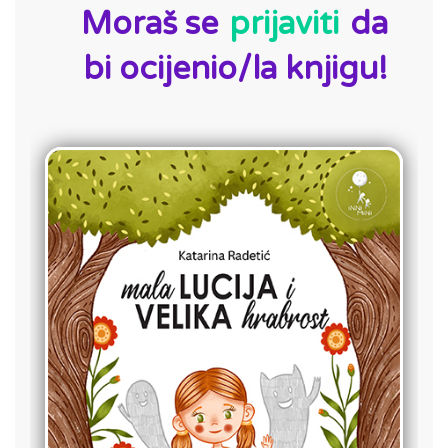
Moraš se
prijaviti
da
bi ocijenio/la knjigu!