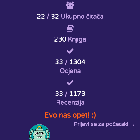
22
/
32
Ukupno čitača
230
Knjiga
33
/
1304
Ocjena
33
/
1173
Recenzija
Evo nas opet! :)
Prijavi se za početak! →