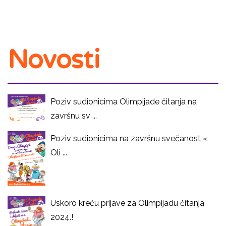
Novosti
Poziv sudionicima Olimpijade čitanja na
završnu sv ...
Poziv sudionicima na završnu svečanost «
Oli ...
Uskoro kreću prijave za Olimpijadu čitanja
2024.!