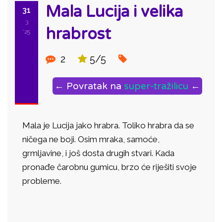
Mala Lucija i velika
31
3
hrabrost
'25
2
5/5
← Povratak na
super-tražilicu
←
Mala je Lucija jako hrabra. Toliko hrabra da se
ničega ne boji. Osim mraka, samoće,
grmljavine, i još dosta drugih stvari. Kada
pronađe čarobnu gumicu, brzo će riješiti svoje
probleme.
ID: