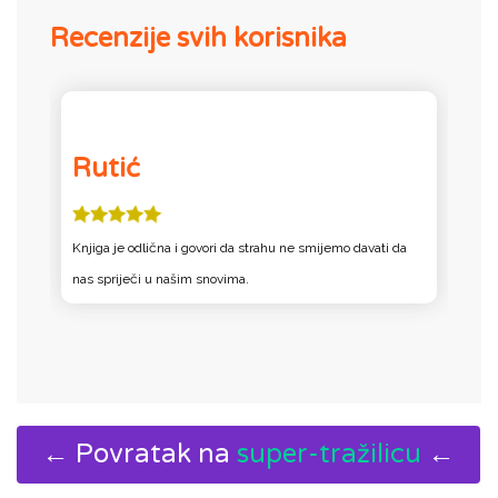
Recenzije svih korisnika
Rutić
Knjiga je odlična i govori da strahu ne smijemo davati da
S
nas spriječi u našim snovima.
n
← Povratak na
super-tražilicu
←