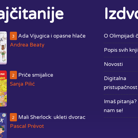
jčitanije
Izdv
Ada Vijugica i opasne hlače
O Olimpijadi č
3
Andrea Beaty
Popis svih knj
Novosti
Priče smijalice
2
Digitalna
Sanja Pilić
pristupačnost
Imaš pitanja? 
nam se!
Mali Sherlock: ukleti dvorac
2
Pascal Prévot