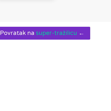
Povratak na
super-tražilicu
←