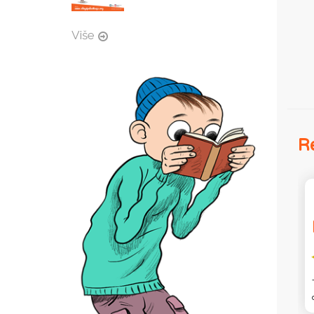
Više
Re