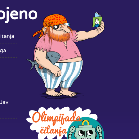
ojeno
itanja
iga
Javi