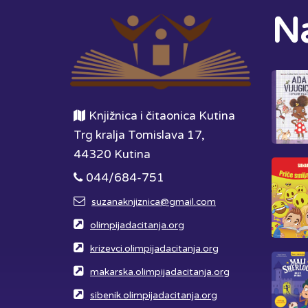
Na
Knjižnica i čitaonica Kutina
Trg kralja Tomislava 17,
44320 Kutina
044/684-751
suzanaknjiznica@gmail.com
olimpijadacitanja.org
krizevci.olimpijadacitanja.org
makarska.olimpijadacitanja.org
sibenik.olimpijadacitanja.org