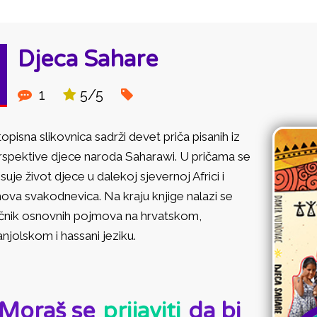
Djeca Sahare
1
5/5
opisna slikovnica sadrži devet priča pisanih iz
rspektive djece naroda Saharawi. U pričama se
suje život djece u dalekoj sjevernoj Africi i
hova svakodnevica. Na kraju knjige nalazi se
ečnik osnovnih pojmova na hrvatskom,
njolskom i hassani jeziku.
D:
Moraš se
prijaviti
da bi