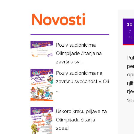
Novosti
10
7
'24
Poziv sudionicima
Olimpijade čitanja na
Put
završnu sv ...
pe
Poziv sudionicima na
opi
završnu svečanost « Oli
nji
...
rj
špa
Uskoro kreću prijave za
I
Olimpijadu čitanja
2024.!