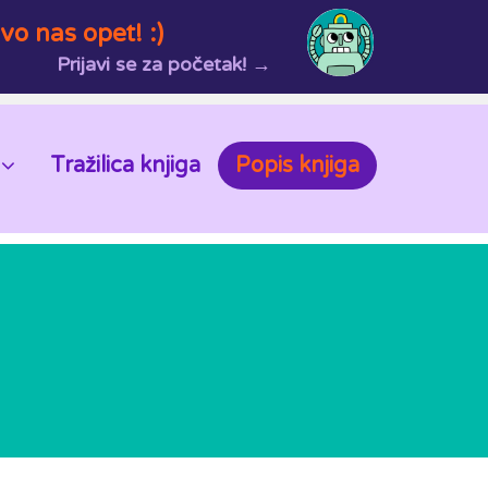
vo nas opet! :)
Prijavi se za početak! →
Tražilica knjiga
Popis knjiga