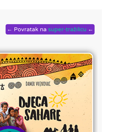
← Povratak na
super-tražilicu
←