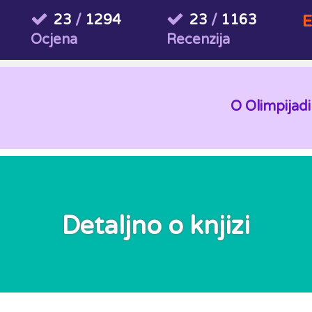
23
/
1294
23
/
1163
E
Ocjena
Recenzija
O Olimpijadi
Detaljno o knjizi