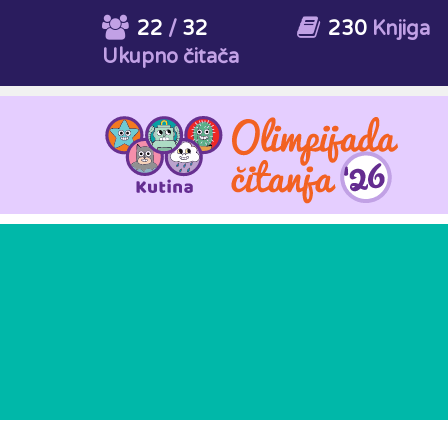
22
/
32
230
Knjiga
Ukupno čitača