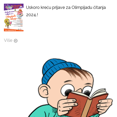
Uskoro kreću prijave za Olimpijadu čitanja
2024.!
Više