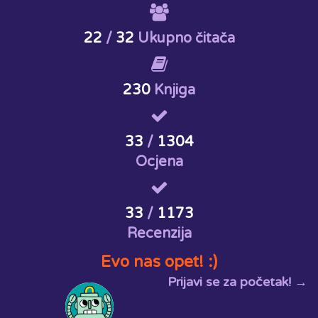
22
/
32
Ukupno čitača
230
Knjiga
33
/
1304
Ocjena
33
/
1173
Recenzija
Evo nas opet! :)
Prijavi se za početak! →