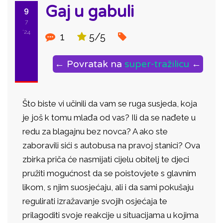
Gaj u gabuli
9
7
'24
1
5/5
← Povratak na
super-tražilicu
←
Što biste vi učinili da vam se ruga susjeda, koja
je još k tomu mlađa od vas? Ili da se nađete u
redu za blagajnu bez novca? A ako ste
zaboravili sići s autobusa na pravoj stanici? Ova
zbirka priča će nasmijati cijelu obitelj te djeci
pružiti mogućnost da se poistovjete s glavnim
likom, s njim suosjećaju, ali i da sami pokušaju
regulirati izražavanje svojih osjećaja te
prilagoditi svoje reakcije u situacijama u kojima