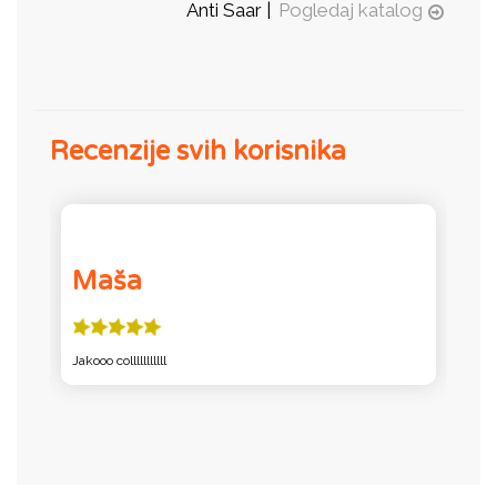
Anti Saar |
Pogledaj katalog
Recenzije svih korisnika
Maša
Jakooo colllllllllll
Ja