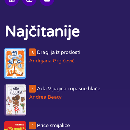
Najčitanije
Dragi ja iz prošlosti
8
Andrijana Grgičević
Ada Vijugica i opasne hlače
3
Andrea Beaty
Priče smijalice
2