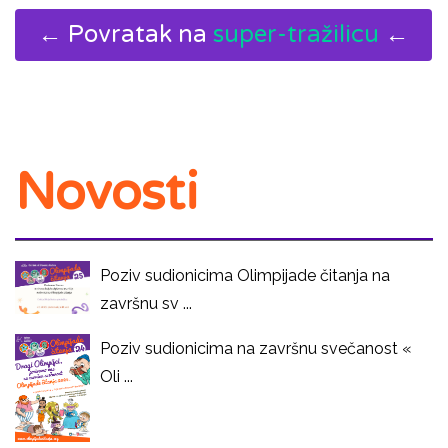
← Povratak na
super-tražilicu
←
Novosti
Poziv sudionicima Olimpijade čitanja na
završnu sv ...
Poziv sudionicima na završnu svečanost «
Oli ...