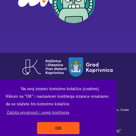
Na ovoj stranici koristimo kolačiće (cookies).
Klikom na "OK" i nastavkom korištenja stranice smatramo
da se slažete što koristimo kolačiće.
Financirano sredstvima Ministarstva kulture i medija Republike Hrvatske, Grada
Zaštita privatnosti i uvjeti korištenja
Koprivnice i Knjižnice i čitaonice "Fran Galović" Koprivnica.
OK
Copyright ©2026. Knjižnica i čitaonica "Fran Galović"