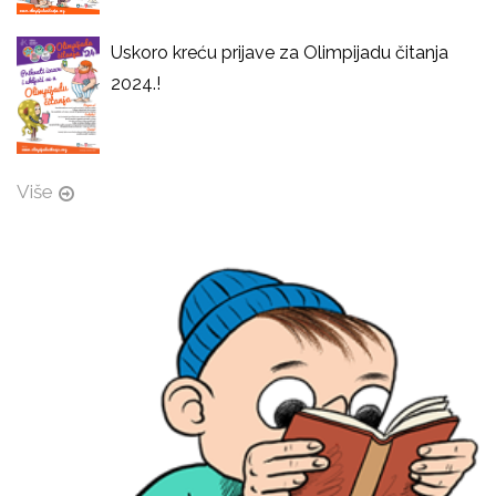
Uskoro kreću prijave za Olimpijadu čitanja
2024.!
Više