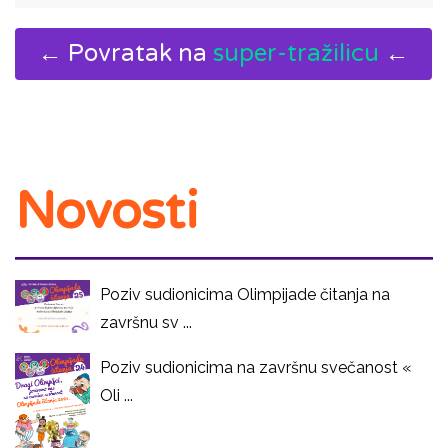
← Povratak na
super-tražilicu
←
Novosti
Poziv sudionicima Olimpijade čitanja na
završnu sv ...
Poziv sudionicima na završnu svečanost «
Oli ...