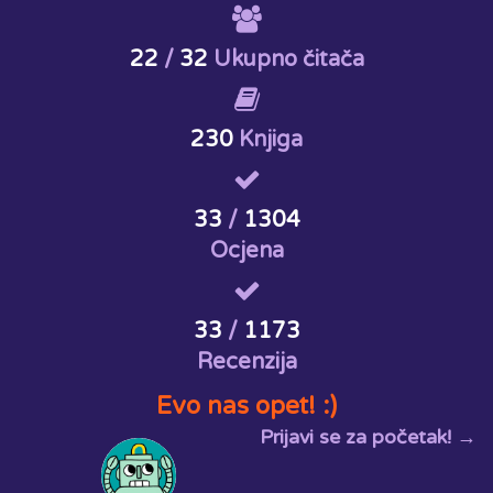
22
/
32
Ukupno čitača
230
Knjiga
33
/
1304
Ocjena
33
/
1173
Recenzija
Evo nas opet! :)
Prijavi se za početak! →