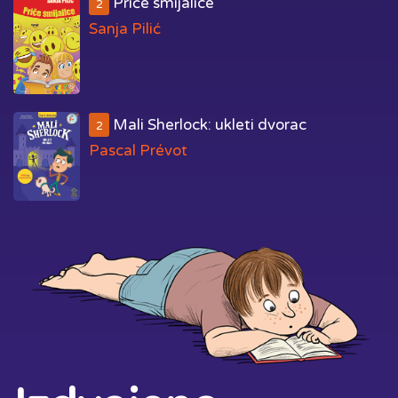
Priče smijalice
2
Sanja Pilić
Mali Sherlock: ukleti dvorac
2
Pascal Prévot