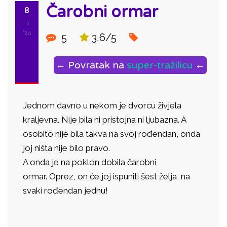
Čarobni ormar
8
4
'24
5
3,6/5
← Povratak na
super-tražilicu
←
Jednom davno u nekom je dvorcu živjela
kraljevna. Nije bila ni pristojna ni ljubazna. A
osobito nije bila takva na svoj rođendan, onda
joj ništa nije bilo pravo.
A onda je na poklon dobila čarobni
ormar. Oprez, on će joj ispuniti šest želja, na
svaki rođendan jednu!