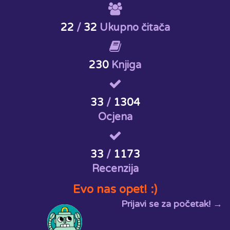
22
/
32
Ukupno čitača
230
Knjiga
33
/
1304
Ocjena
33
/
1173
Recenzija
Evo nas opet! :)
Prijavi se za početak! →