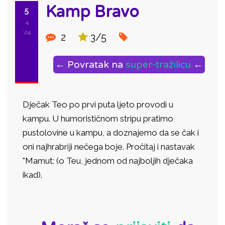
Kamp Bravo
5
4
'24
2
3/5
← Povratak na
super-tražilicu
←
Dječak Teo po prvi puta ljeto provodi u
kampu. U humorističnom stripu pratimo
pustolovine u kampu, a doznajemo da se čak i
oni najhrabriji nečega boje. Pročitaj i nastavak
"Mamut: (o Teu, jednom od najboljih dječaka
ikad).
ID: