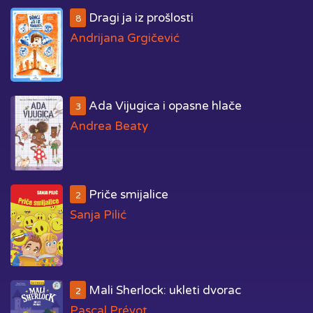
Dragi ja iz prošlosti
8
Andrijana Grgičević
Ada Vijugica i opasne hlače
3
Andrea Beaty
Priče smijalice
2
Sanja Pilić
Mali Sherlock: ukleti dvorac
2
Pascal Prévot