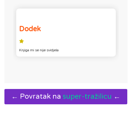
Dodek
Knjiga mi se nije svidjela
co
← Povratak na
super-tražilicu
←