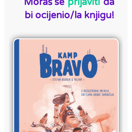
Moraš se
prijaviti
da
bi ocijenio/la knjigu!