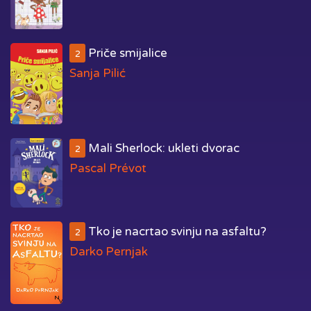
Priče smijalice
2
Sanja Pilić
Mali Sherlock: ukleti dvorac
2
Pascal Prévot
Tko je nacrtao svinju na asfaltu?
2
Darko Pernjak