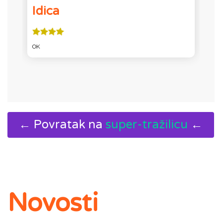
Idica
OK
O
← Povratak na
super-tražilicu
←
Novosti