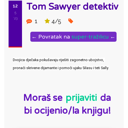
Tom Sawyer detektiv
12
5
'23
1
4/5
← Povratak na
super-tražilicu
←
Dvojica dječaka pokušavaju riješiti zagonetno ubojstvo, 
pronaći skrivene dijamante i pomoći ujaku Silasu i teti Sally.
ID:
Moraš se
prijaviti
da
bi ocijenio/la knjigu!