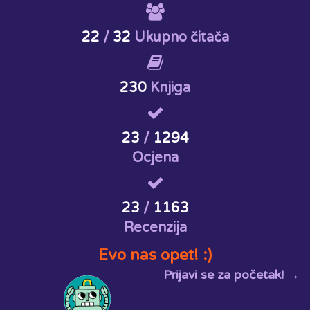
22
/
32
Ukupno čitača
230
Knjiga
23
/
1294
Ocjena
23
/
1163
Recenzija
Evo nas opet! :)
Prijavi se za početak! →