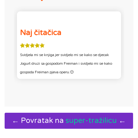
Naj čitačica
Svidjela mi se knjiga jer svidjelo mi se kako se djecak
N
Jogurt druzi sa gospodom Freiman i svidjelo mi se kako
gospoda Freiman pjeva operu.🙂
← Povratak na
super-tražilicu
←