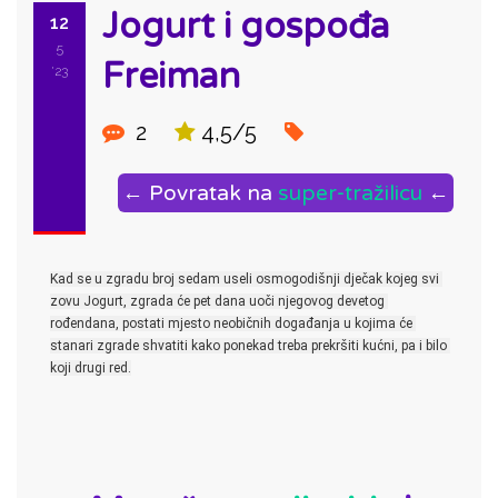
Jogurt i gospođa
12
5
Freiman
'23
2
4,5/5
← Povratak na
super-tražilicu
←
Kad se u zgradu broj sedam useli 
osmogodišnji dječak kojeg svi 
zovu Jogurt, zgrada će pet dana uoči njegovog devetog 
rođendana, postati mjesto neobičnih događanja u kojima će 
stanari zgrade shvatiti kako ponekad treba prekršiti kućni, pa i bilo 
koji drugi red.
ID: