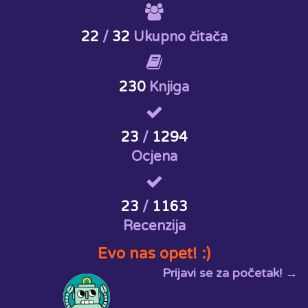
22
/
32
Ukupno čitača
230
Knjiga
23
/
1294
Ocjena
23
/
1163
Recenzija
Evo nas opet! :)
Prijavi se za početak! →