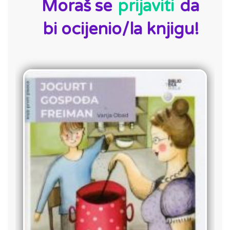
Moraš se
prijaviti
da
bi ocijenio/la knjigu!