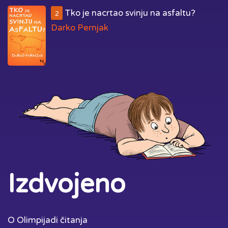
Tko je nacrtao svinju na asfaltu?
2
Darko Pernjak
Izdvojeno
O Olimpijadi čitanja