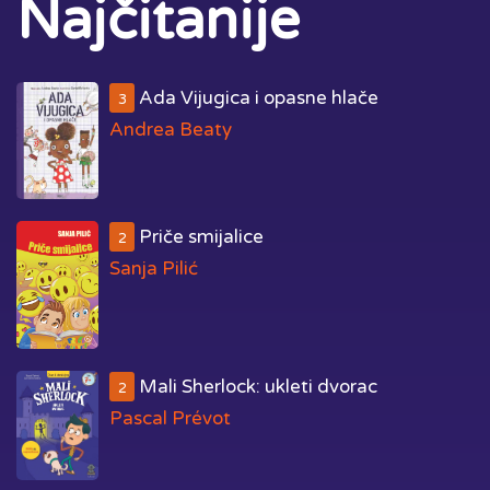
Najčitanije
Ada Vijugica i opasne hlače
3
Andrea Beaty
Priče smijalice
2
Sanja Pilić
Mali Sherlock: ukleti dvorac
2
Pascal Prévot