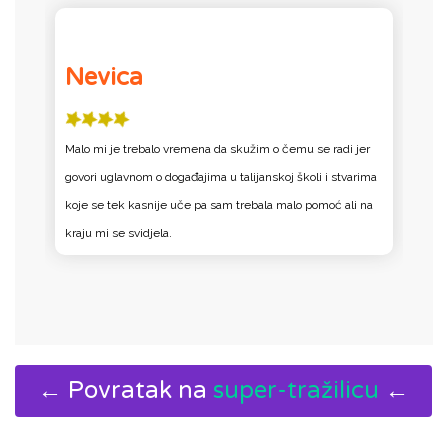
Nevica
Malo mi je trebalo vremena da skužim o čemu se radi jer
M
a
govori uglavnom o događajima u talijanskoj školi i stvarima
g
koje se tek kasnije uče pa sam trebala malo pomoć ali na
k
kraju mi se svidjela.
k
← Povratak na
super-tražilicu
←