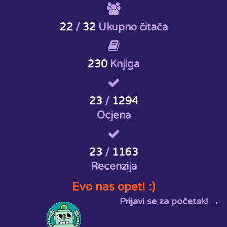
22
/
32
Ukupno čitača
230
Knjiga
23
/
1294
Ocjena
23
/
1163
Recenzija
Evo nas opet! :)
Prijavi se za početak! →