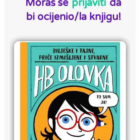
Moraš se
prijaviti
da
bi ocijenio/la knjigu!