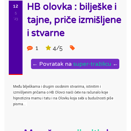
HB olovka : bilješke i
12
5
tajne, priče izmišljene
'23
i stvarne
1
4/5
← Povratak na
super-tražilicu
←
Među bilješkama i drugim osobnim stvarima, istinitim i 
izmišljenim pričama o HB Olovci naići ćete na računalo koje 
hipnotizira mamu i tatu i na Olovku koja sebi u budućnosti piše 
pisma…
ID: