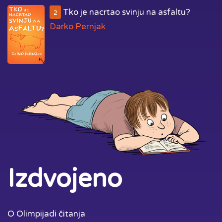
Tko je nacrtao svinju na asfaltu?
2
Darko Pernjak
Izdvojeno
O Olimpijadi čitanja