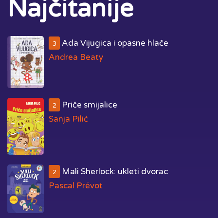
Najčitanije
Ada Vijugica i opasne hlače
3
Andrea Beaty
Priče smijalice
2
Sanja Pilić
Mali Sherlock: ukleti dvorac
2
Pascal Prévot