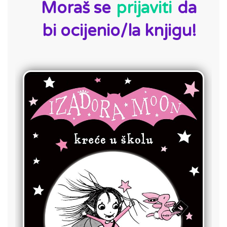
Moraš se
prijaviti
da
bi ocijenio/la knjigu!