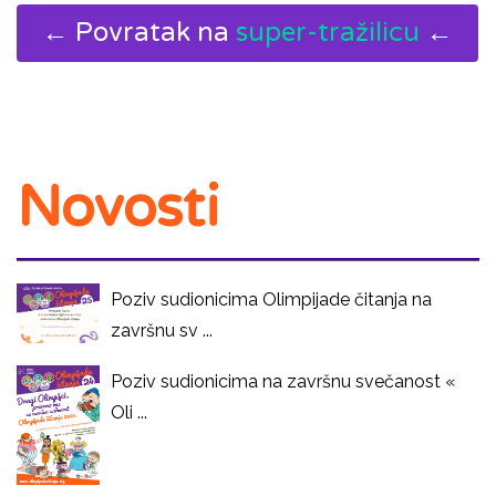
← Povratak na
super-tražilicu
←
Novosti
Poziv sudionicima Olimpijade čitanja na
završnu sv ...
Poziv sudionicima na završnu svečanost «
Oli ...