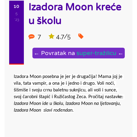
Izadora Moon kreće
10
5
u školu
'23
7
4,7/5
← Povratak na
super-tražilicu
←
Izadora Moon posebna je jer je drugačija! Mama joj je 
vila, tata vampir, a ona je i jedno i drugo. Voli noći, 
šišmiše i svoju crnu baletnu suknjicu, ali voli i sunce, 
svoj čarobni štapić i Ružičastog Zeca. 
Pročitaj nastavke: 
Izadora Moon ide u školu, Izadora Moon na ljetovanju, 
Izadora Moon 
 slavi rođendan.
ID: