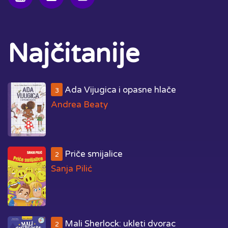
Najčitanije
Ada Vijugica i opasne hlače
3
Andrea Beaty
Priče smijalice
2
Sanja Pilić
Mali Sherlock: ukleti dvorac
2