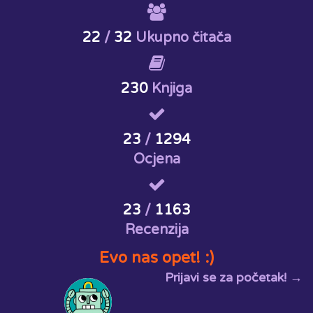
22
/
32
Ukupno čitača
230
Knjiga
23
/
1294
Ocjena
23
/
1163
Recenzija
Evo nas opet! :)
Prijavi se za početak! →