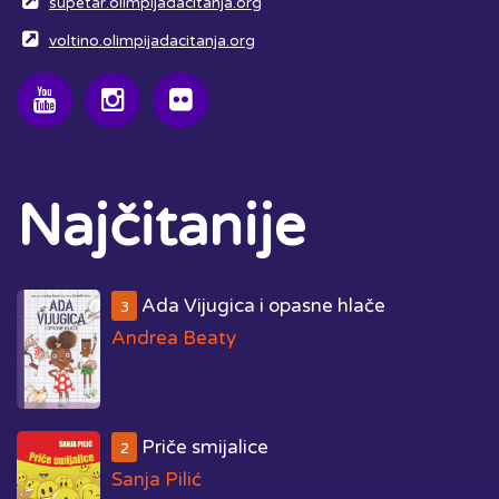
supetar.olimpijadacitanja.org
voltino.olimpijadacitanja.org
Najčitanije
Ada Vijugica i opasne hlače
3
Andrea Beaty
Priče smijalice
2
Sanja Pilić