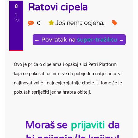
Ratovi cipela
8
5
'23
0
Još nema ocjena.
← Povratak na
super-tražilicu
←
Ovo je priča o cipelama i opakoj zlici Petri Platform 
koja će pokušati učiniti sve da pobijedi u natjecanju za 
najinovativnije i najnevjerojatnije cipele. U tome će je 
pokušati spriječiti jedna hrabra obitelj.
ID:
Moraš se
prijaviti
da