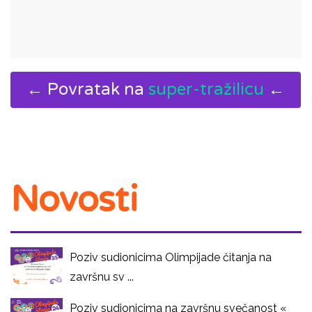
← Povratak na
super-tražilicu
←
Novosti
Poziv sudionicima Olimpijade čitanja na
završnu sv ...
Poziv sudionicima na završnu svečanost «