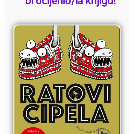
bi ocijenio/la knjigu!