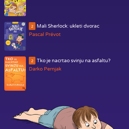
Mali Sherlock: ukleti dvorac
2
Pascal Prévot
Tko je nacrtao svinju na asfaltu?
2
Darko Pernjak