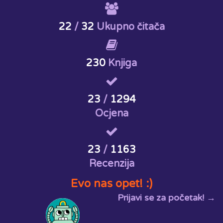
22
/
32
Ukupno čitača
230
Knjiga
23
/
1294
Ocjena
23
/
1163
Recenzija
Evo nas opet! :)
Prijavi se za početak! →