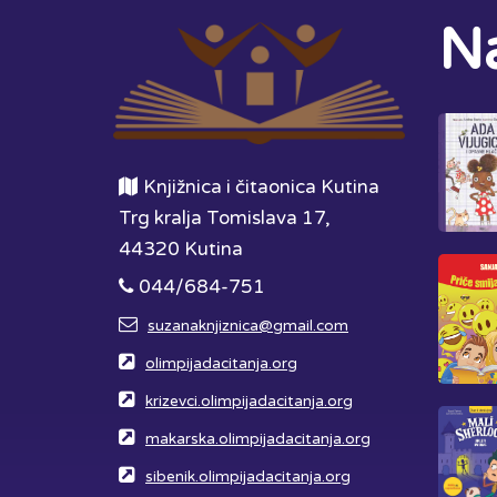
Na
Knjižnica i čitaonica Kutina
Trg kralja Tomislava 17,
44320 Kutina
044/684-751
suzanaknjiznica@gmail.com
olimpijadacitanja.org
krizevci.olimpijadacitanja.org
makarska.olimpijadacitanja.org
sibenik.olimpijadacitanja.org