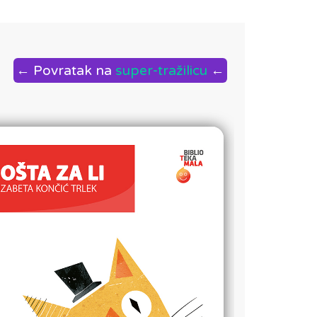
← Povratak na
super-tražilicu
←