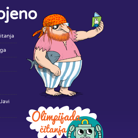
ojeno
itanja
iga
Javi