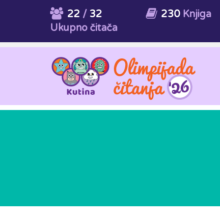
22
/
32
230
Knjiga
Ukupno čitača