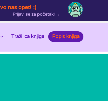
vo nas opet! :)
Prijavi se za početak! →
Tražilica knjiga
Popis knjiga