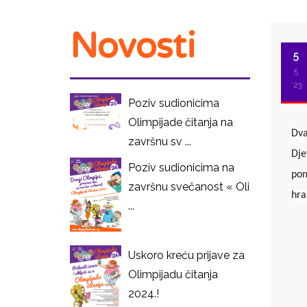
Novosti
5
5
'23
Poziv sudionicima
Olimpijade čitanja na
Dva
završnu sv ...
Dje
Poziv sudionicima na
pom
završnu svečanost « Oli
hra
...
I
Uskoro kreću prijave za
Olimpijadu čitanja
2024.!