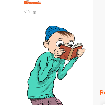
Više
Re