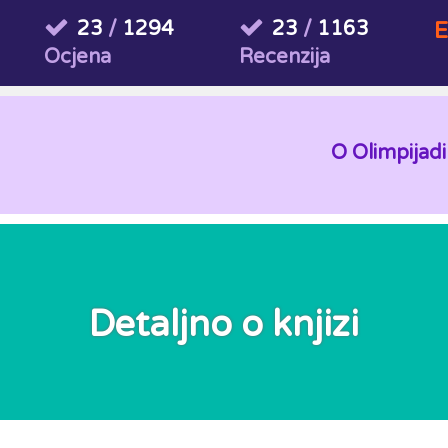
23
/
1294
23
/
1163
E
Ocjena
Recenzija
O Olimpijadi
Detaljno o knjizi