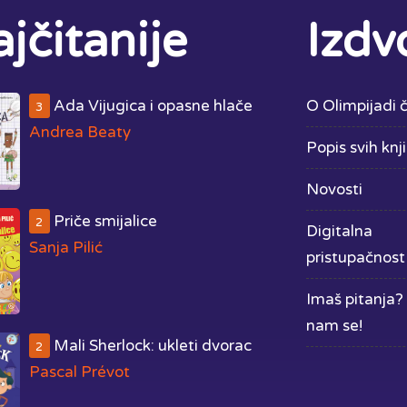
jčitanije
Izdv
Ada Vijugica i opasne hlače
O Olimpijadi č
3
Andrea Beaty
Popis svih knj
Novosti
Priče smijalice
2
Digitalna
Sanja Pilić
pristupačnost
Imaš pitanja? 
nam se!
Mali Sherlock: ukleti dvorac
2
Pascal Prévot