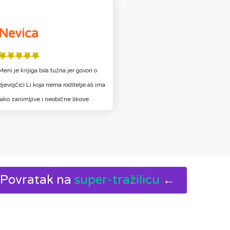
Nevica
Meni je knjiga bila tužna jer govori o
djevojčici Li koja nema roditelje ali ima
jako zanimljive i neobične likove.
Povratak na
super-tražilicu
←