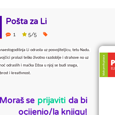
Pošta za Li
1
5/5
naestogodišnja Li odrasta uz posvojiteljicu, tetu Nadu. 
vojčici prolazi teško životno razdoblje i strahove no uz 
oć odraslih i mačka Džoa u njoj se budi snaga, 
brost i kreativnost.
D:
Moraš se
prijaviti
da bi
ocijenio/la knjigu!