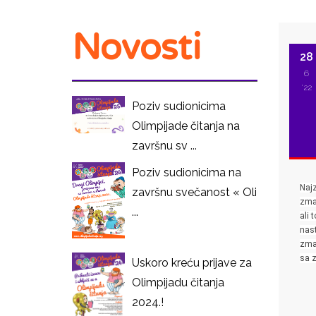
Novosti
28
6
'22
Poziv sudionicima
Olimpijade čitanja na
završnu sv ...
Poziv sudionicima na
Najz
završnu svečanost « Oli
zmaj
...
ali 
nast
zmaj
sa 
Uskoro kreću prijave za
Olimpijadu čitanja
2024.!
I