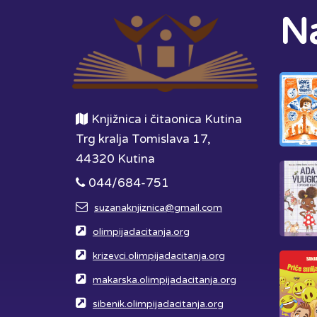
Na
Knjižnica i čitaonica Kutina
Trg kralja Tomislava 17,
44320 Kutina
044/684-751
suzanaknjiznica@gmail.com
olimpijadacitanja.org
krizevci.olimpijadacitanja.org
makarska.olimpijadacitanja.org
sibenik.olimpijadacitanja.org