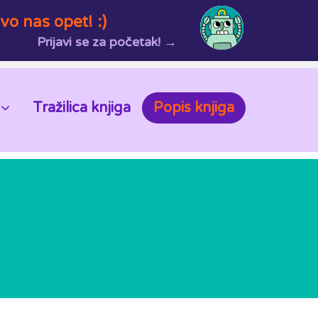
vo nas opet! :)
Prijavi se za početak! →
Tražilica knjiga
Popis knjiga