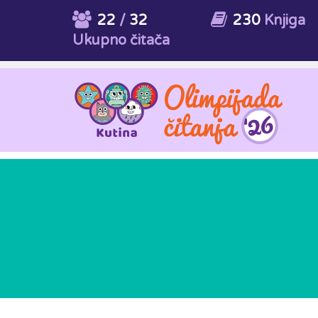
22
/
32
230
Knjiga
Ukupno čitača