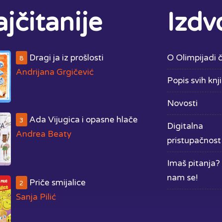
jčitanije
Izdv
Dragi ja iz prošlosti
O Olimpijadi č
8
Andrijana Grgičević
Popis svih knj
Novosti
Ada Vijugica i opasne hlače
3
Digitalna
Andrea Beaty
pristupačnost
Imaš pitanja? 
nam se!
Priče smijalice
2
Sanja Pilić