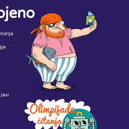
ojeno
itanja
iga
Javi