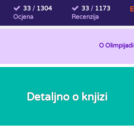
33
/
1304
33
/
1173
E
Ocjena
Recenzija
O Olimpijadi
Detaljno o knjizi