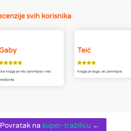
cenzije svih korisnika
Gaby
Teić
Ova knjiga je vrlo zanimljiva i vrlo
Knjiga je duga, ali zanimljiva.
maštovita.
Povratak na
super-tražilicu
←