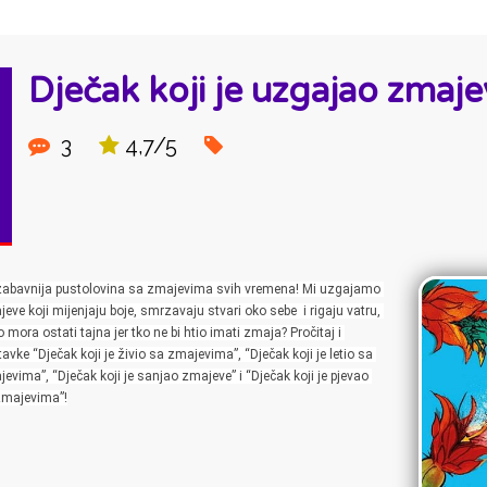
Dječak koji je uzgajao zmaj
3
4,7/5
abavnija pustolovina sa zmajevima svih vremena! Mi uzgajamo 
eve koji mijenjaju boje, smrzavaju stvari oko sebe  i rigaju vatru, 
to mora ostati tajna jer tko ne bi htio imati zmaja? 
Pročitaj i 
avke “Dječak koji je živio sa zmajevima”, “Dječak koji je letio sa 
evima”, “Dječak koji je sanjao zmajeve” i “Dječak koji je pjevao 
zmajevima”!
D: