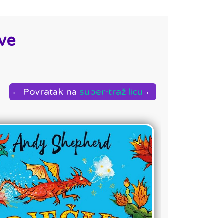
eve
← Povratak na
super-tražilicu
←