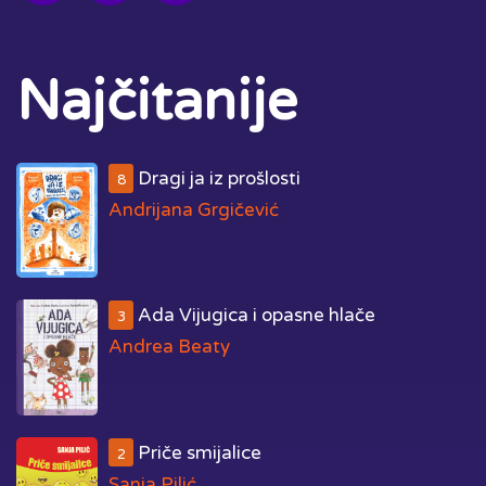
Najčitanije
Dragi ja iz prošlosti
8
Andrijana Grgičević
Ada Vijugica i opasne hlače
3
Andrea Beaty
Priče smijalice
2
Sanja Pilić