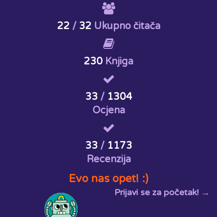
22
/
32
Ukupno čitača
230
Knjiga
33
/
1304
Ocjena
33
/
1173
Recenzija
Evo nas opet! :)
Prijavi se za početak! →