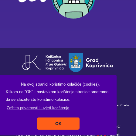
Na ovoj stranici koristimo kolačiće (cookies).
Klikom na "OK" i nastavkom korištenja stranice smatramo
da se slažete što koristimo kolačiće.
Financirano sredstvima Ministarstva kulture i medija Republike Hrvatske, Grada
Zaštita privatnosti i uvjeti korištenja
Koprivnice i Knjižnice i čitaonice "Fran Galović" Koprivnica.
OK
Copyright ©2026. Knjižnica i čitaonica "Fran Galović"
Koprivnica, All Rights Reserved |
Izrada:
Pikant