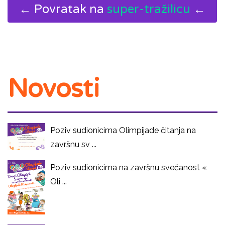
← Povratak na
super-tražilicu
←
Novosti
Poziv sudionicima Olimpijade čitanja na
završnu sv ...
Poziv sudionicima na završnu svečanost «
Oli ...