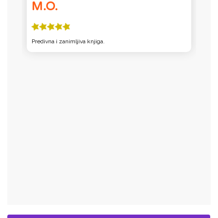
M.O.
Predivna i zanimljiva knjiga.
O
i
d
je
ma
i
m
ž
n
mi