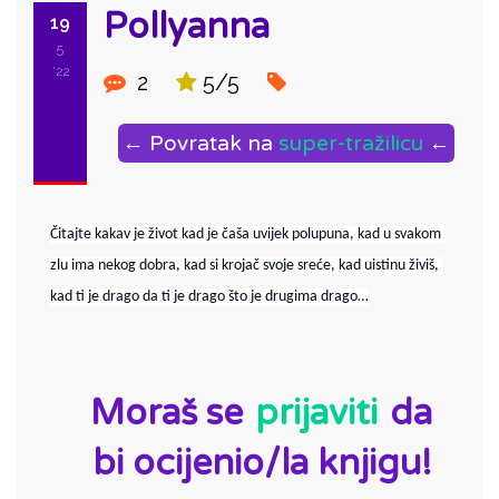
Pollyanna
19
5
'22
2
5/5
← Povratak na
super-tražilicu
←
Čitajte kakav je život kad je čaša uvijek polupuna, kad u svakom 
zlu ima nekog dobra, kad si krojač svoje sreće, kad uistinu živiš, 
kad ti je drago da ti je drago što je drugima drago…
ID:
Moraš se
prijaviti
da
bi ocijenio/la knjigu!