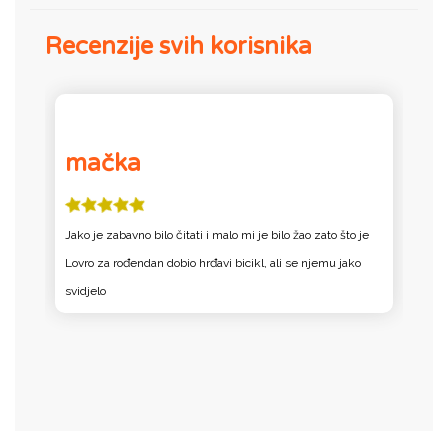
Recenzije svih korisnika
mačka
a
Jako je zabavno bilo čitati i malo mi je bilo žao zato što je
S
Lovro za rođendan dobio hrđavi bicikl, ali se njemu jako
i
svidjelo
b
su