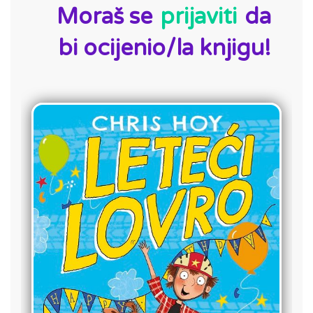
Moraš se
prijaviti
da
bi ocijenio/la knjigu!