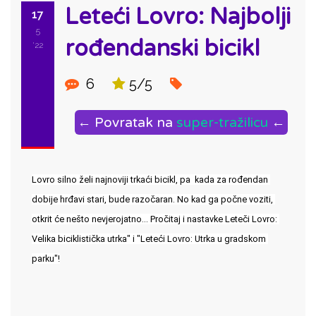
Leteći Lovro: Najbolji
17
5
rođendanski bicikl
'22
6
5/5
← Povratak na
super-tražilicu
←
Lovro silno želi najnoviji trkaći bicikl, pa  kada za rođendan 
dobije hrđavi stari, bude razočaran. No kad ga počne voziti, 
otkrit će nešto nevjerojatno... Pročitaj i nastavke Leteči Lovro: 
Velika biciklistička utrka" i "Leteći Lovro: Utrka u gradskom 
parku"!
ID: