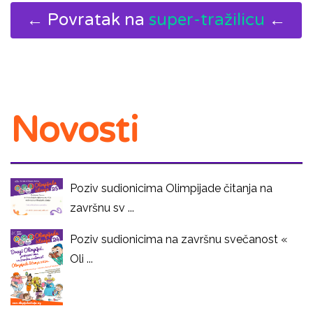
← Povratak na
super-tražilicu
←
Novosti
Poziv sudionicima Olimpijade čitanja na
završnu sv ...
Poziv sudionicima na završnu svečanost «
Oli ...