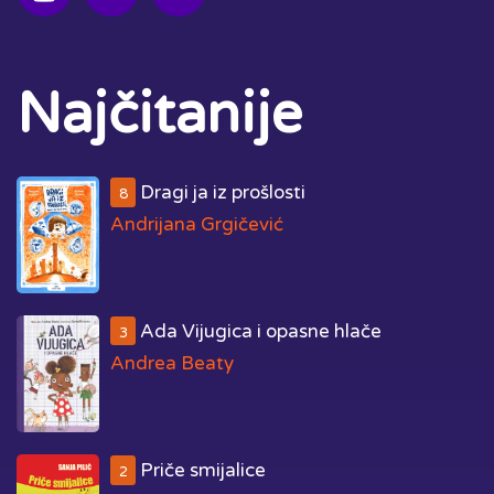
Najčitanije
Dragi ja iz prošlosti
8
Andrijana Grgičević
Ada Vijugica i opasne hlače
3
Andrea Beaty
Priče smijalice
2