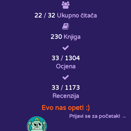
22
/
32
Ukupno čitača
230
Knjiga
33
/
1304
Ocjena
33
/
1173
Recenzija
Evo nas opet! :)
Prijavi se za početak! →