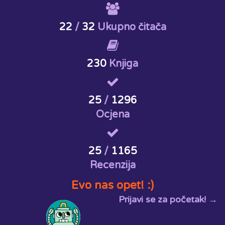
22
/
32
Ukupno čitača
230
Knjiga
25
/
1296
Ocjena
25
/
1165
Recenzija
Evo nas opet! :)
Prijavi se za početak! →