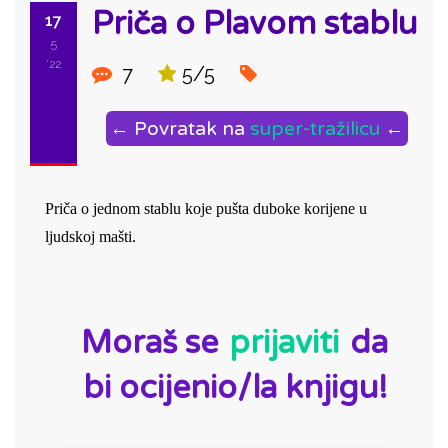
Priča o Plavom stablu
17
5
'22
7
5/5
← Povratak na
super-tražilicu
←
Priča o jednom stablu koje pušta duboke korijene u 
ljudskoj mašti.
ID:
Moraš se
prijaviti
da
bi ocijenio/la knjigu!