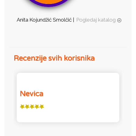
Anita Kojundžić Smolčić |
Pogledaj katalog
Recenzije svih korisnika
Nevica
P