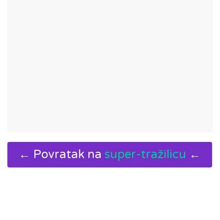
← Povratak na
super-tražilicu
←