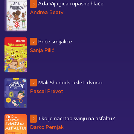
Ada Vijugica i opasne hlače
3
Andrea Beaty
Priče smijalice
2
Sanja Pilić
Mali Sherlock: ukleti dvorac
2
Pascal Prévot
Tko je nacrtao svinju na asfaltu?
2
Darko Pernjak