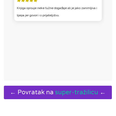
Knjiga opisuje neke tužne događaje ali je jako zanimljiva i
K
lijepa jer govori i o prijateljstvu.
← Povratak na
super-tražilicu
←