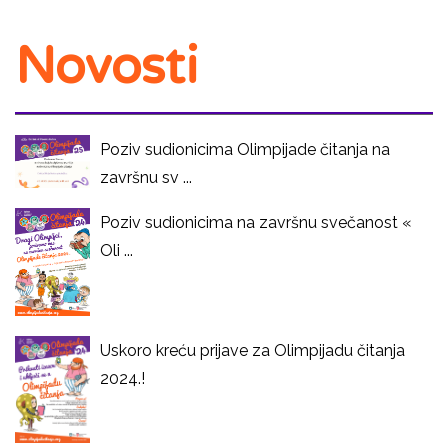
Novosti
Poziv sudionicima Olimpijade čitanja na
završnu sv ...
Poziv sudionicima na završnu svečanost «
Oli ...
Uskoro kreću prijave za Olimpijadu čitanja
2024.!