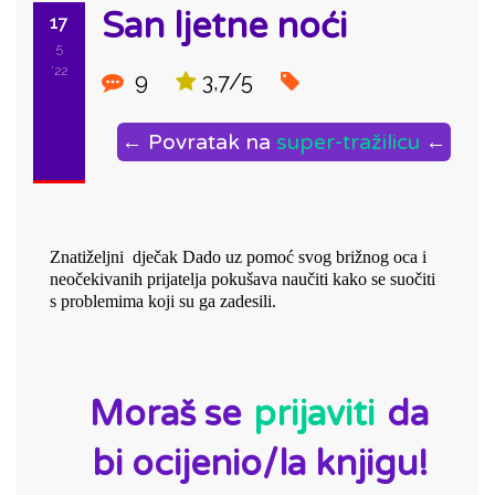
San ljetne noći
17
5
'22
9
3,7/5
← Povratak na
super-tražilicu
←
Znatiželjni  dječak Dado uz pomoć svog brižnog oca i 
neočekivanih prijatelja pokušava naučiti kako se suočiti 
s problemima koji su ga zadesili.
ID:
Moraš se
prijaviti
da
bi ocijenio/la knjigu!