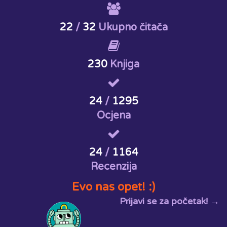
22
/
32
Ukupno čitača
230
Knjiga
24
/
1295
Ocjena
24
/
1164
Recenzija
Evo nas opet! :)
Prijavi se za početak! →