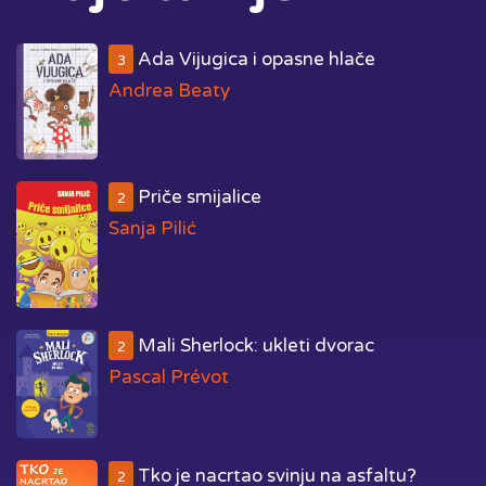
Ada Vijugica i opasne hlače
3
Andrea Beaty
Priče smijalice
2
Sanja Pilić
Mali Sherlock: ukleti dvorac
2
Pascal Prévot
Tko je nacrtao svinju na asfaltu?
2