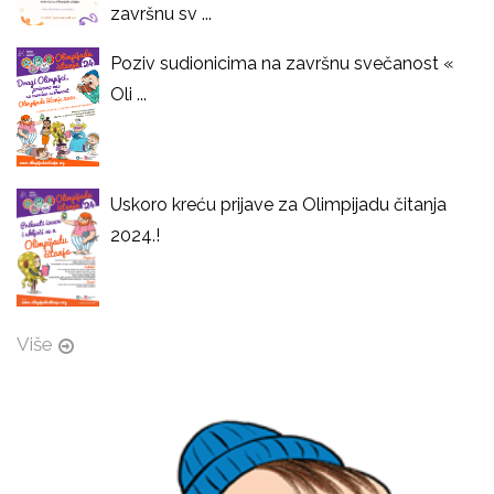
završnu sv ...
Poziv sudionicima na završnu svečanost «
Oli ...
Uskoro kreću prijave za Olimpijadu čitanja
2024.!
Više