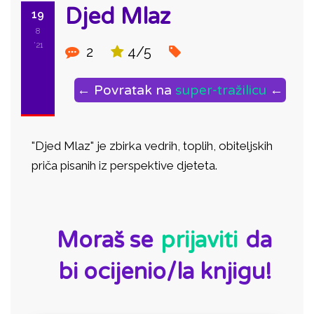
Djed Mlaz
19
8
'21
2
4/5
← Povratak na
super-tražilicu
←
"Djed Mlaz" je zbirka vedrih, toplih, obiteljskih
priča pisanih iz perspektive djeteta.
ID:
Moraš se
prijaviti
da
bi ocijenio/la knjigu!