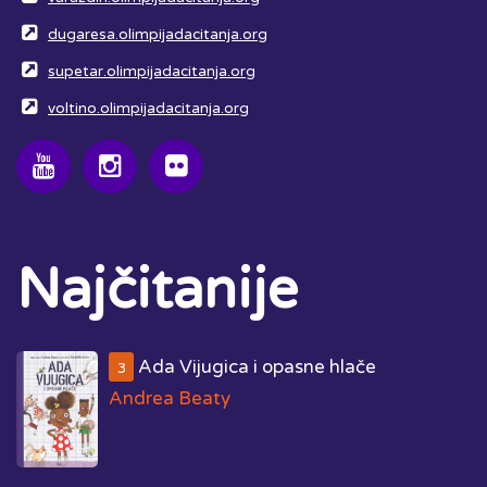
dugaresa.olimpijadacitanja.org
supetar.olimpijadacitanja.org
voltino.olimpijadacitanja.org
Najčitanije
Ada Vijugica i opasne hlače
3
Andrea Beaty