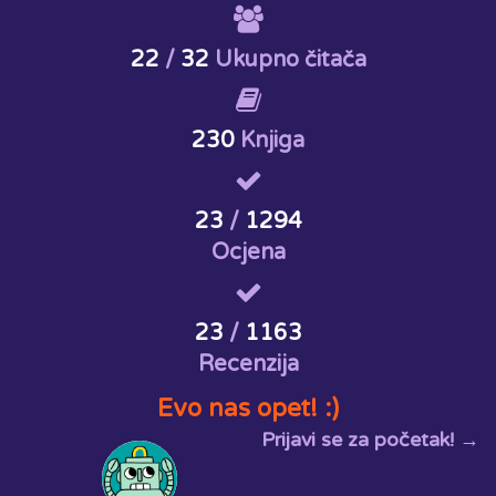
22
/
32
Ukupno čitača
230
Knjiga
23
/
1294
Ocjena
23
/
1163
Recenzija
Evo nas opet! :)
Prijavi se za početak! →