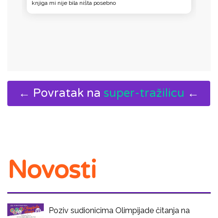
knjiga mi nije bila ništa posebno
K
D
← Povratak na
super-tražilicu
←
Novosti
Poziv sudionicima Olimpijade čitanja na