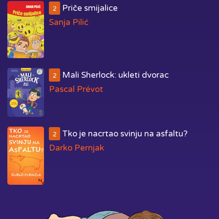
Priče smijalice
2
Sanja Pilić
Mali Sherlock: ukleti dvorac
2
Pascal Prévot
Tko je nacrtao svinju na asfaltu?
2
Darko Pernjak