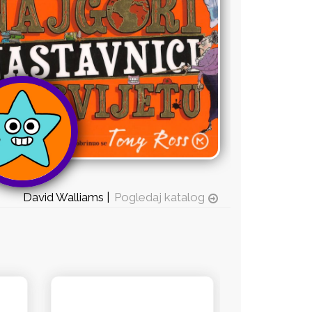
David Walliams |
Pogledaj katalog