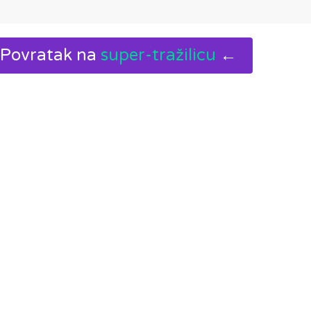
Povratak na
super-tražilicu
←