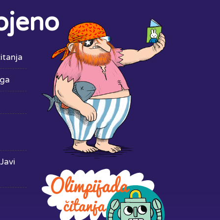
ojeno
itanja
iga
Javi