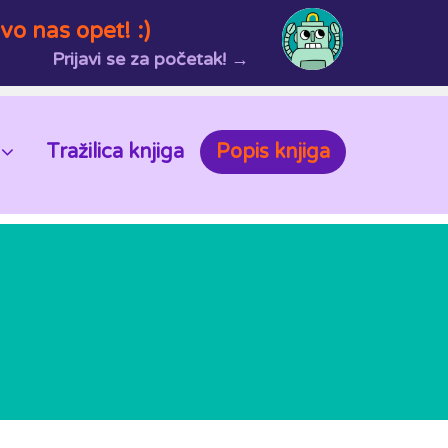
vo nas opet! :)
Prijavi se za početak! →
Tražilica knjiga
Popis knjiga