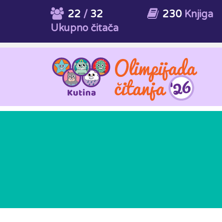
22
/
32
230
Knjiga
Ukupno čitača