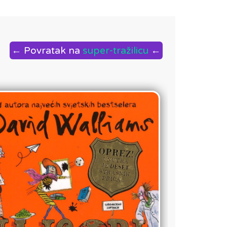
← Povratak na
super-tražilicu
←