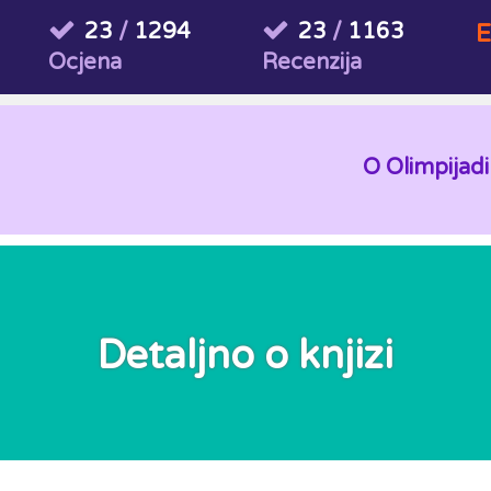
23
/
1294
23
/
1163
E
Ocjena
Recenzija
O Olimpijadi
Detaljno o knjizi