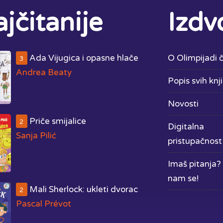
jčitanije
Izdv
Ada Vijugica i opasne hlače
O Olimpijadi č
3
Andrea Beaty
Popis svih knj
Novosti
Priče smijalice
2
Digitalna
Sanja Pilić
pristupačnost
Imaš pitanja? 
nam se!
Mali Sherlock: ukleti dvorac
2
Pascal Prévot