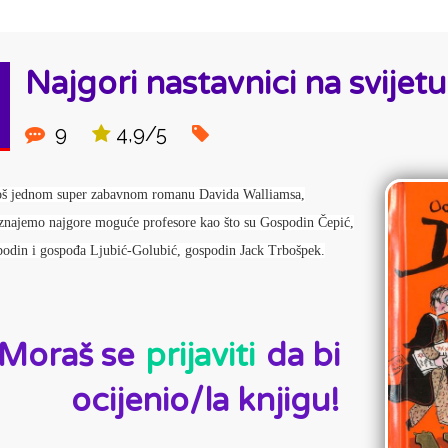
Najgori nastavnici na svijetu
9
4,9/5
oš jednom super zabavnom romanu Davida Walliamsa,
znajemo najgore moguće profesore kao što su Gospodin Čepić,
podin i gospođa Ljubić-Golubić, gospodin Jack Trbošpek.
D:
Moraš se
prijaviti
da bi
ocijenio/la knjigu!