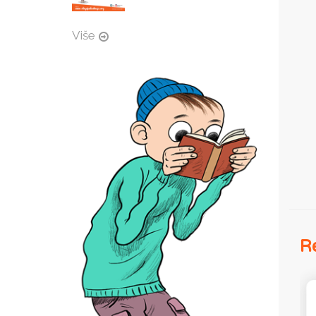
Više
Re