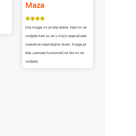
Maza
Čituljac
Ova knjiga mi je bila dobra. Nije mi se
Sve knjige Davida
svidjelo kad su se u knjizi pojavljivale
sam njegov stil č
svakakve nepristojne stvari. Knjiga je
pročitao sve nast
bila i pomalo humoristična što mi se
svijetu.
svidjelo.