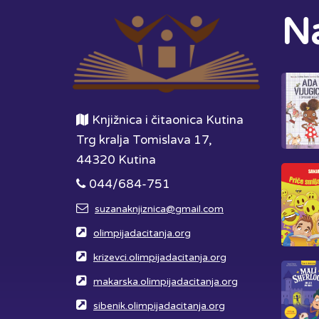
Na
Knjižnica i čitaonica Kutina
Trg kralja Tomislava 17,
44320 Kutina
044/684-751
suzanaknjiznica@gmail.com
olimpijadacitanja.org
krizevci.olimpijadacitanja.org
makarska.olimpijadacitanja.org
sibenik.olimpijadacitanja.org