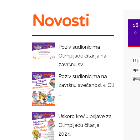
Novosti
16
6
'21
Poziv sudionicima
Olimpijade čitanja na
U j
završnu sv ...
upo
Poziv sudionicima na
gos
završnu svečanost « Oli
...
I
Uskoro kreću prijave za
Olimpijadu čitanja
2024.!