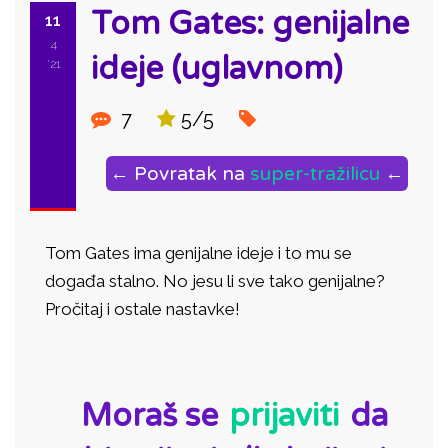
Tom Gates: genijalne
11
4
ideje (uglavnom)
'21
7
5/5
← Povratak na
super-tražilicu
←
Tom Gates ima genijalne ideje i to mu se
događa stalno. No jesu li sve tako genijalne?
Pročitaj i ostale nastavke!
ID:
Moraš se
prijaviti
da