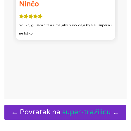
Ninčo
ovu knjigu sam citala i ima jako puno ideja koje su super a i
K
ne toliko
T
n
← Povratak na
super-tražilicu
←