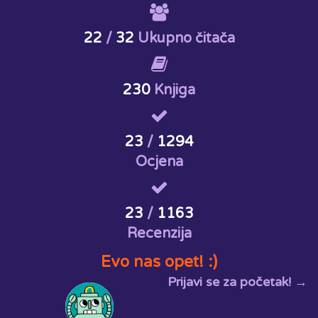
22
/
32
Ukupno čitača
230
Knjiga
23
/
1294
Ocjena
23
/
1163
Recenzija
Evo nas opet! :)
Prijavi se za početak! →