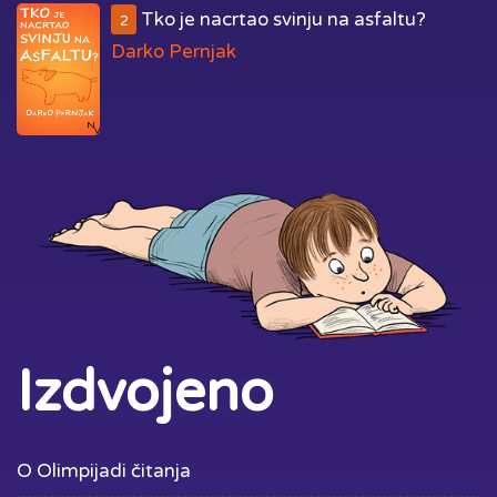
Tko je nacrtao svinju na asfaltu?
2
Darko Pernjak
Izdvojeno
O Olimpijadi čitanja