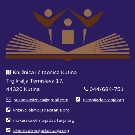
Knjižnica i čitaonica Kutina
Trg kralja Tomislava 17,
44320 Kutina
044/684-751
suzanaknjiznica@gmail.com
olimpijadacitanja.org
krizevci.olimpijadacitanja.org
makarska.olimpijadacitanja.org
sibenik.olimpijadacitanja.org