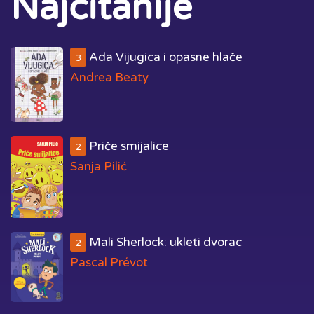
Najčitanije
Ada Vijugica i opasne hlače
3
Andrea Beaty
Priče smijalice
2
Sanja Pilić
Mali Sherlock: ukleti dvorac
2
Pascal Prévot