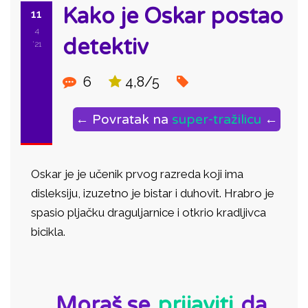
Kako je Oskar postao
11
4
detektiv
'21
6
4,8/5
← Povratak na
super-tražilicu
←
Oskar je je učenik prvog razreda koji ima
disleksiju, izuzetno je bistar i duhovit. Hrabro je
spasio pljačku draguljarnice i otkrio kradljivca
bicikla.
ID:
Moraš se
prijaviti
da