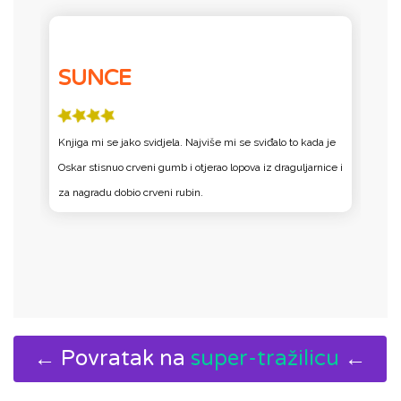
SUNCE
Knjiga mi se jako svidjela. Najviše mi se sviđalo to kada je
N
Oskar stisnuo crveni gumb i otjerao lopova iz draguljarnice i
c
za nagradu dobio crveni rubin.
d
po
← Povratak na
super-tražilicu
←