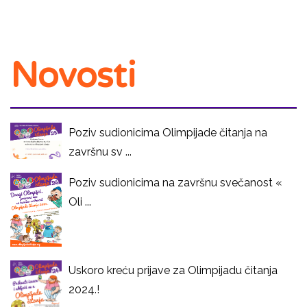
Novosti
Poziv sudionicima Olimpijade čitanja na
završnu sv ...
Poziv sudionicima na završnu svečanost «
Oli ...
Uskoro kreću prijave za Olimpijadu čitanja
2024.!