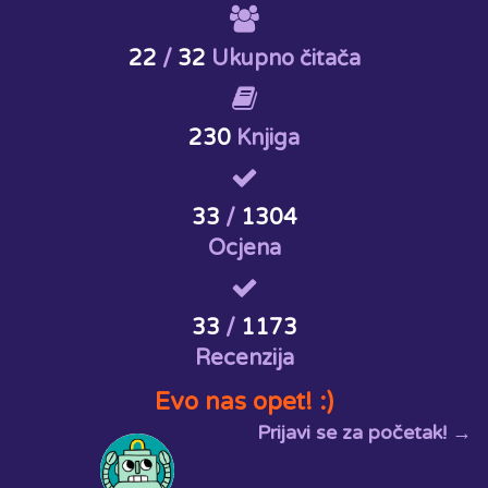
22
/
32
Ukupno čitača
230
Knjiga
33
/
1304
Ocjena
33
/
1173
Recenzija
Evo nas opet! :)
Prijavi se za početak! →