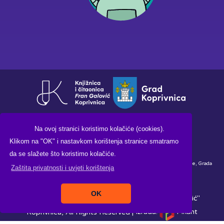
Na ovoj stranici koristimo kolačiće (cookies).
Klikom na "OK" i nastavkom korištenja stranice smatramo
da se slažete što koristimo kolačiće.
Financirano sredstvima Ministarstva kulture i medija Republike Hrvatske, Grada
Zaštita privatnosti i uvjeti korištenja
Koprivnice i Knjižnice i čitaonice "Fran Galović" Koprivnica.
OK
Copyright ©2026. Knjižnica i čitaonica "Fran Galović"
Koprivnica, All Rights Reserved |
Izrada:
Pikant