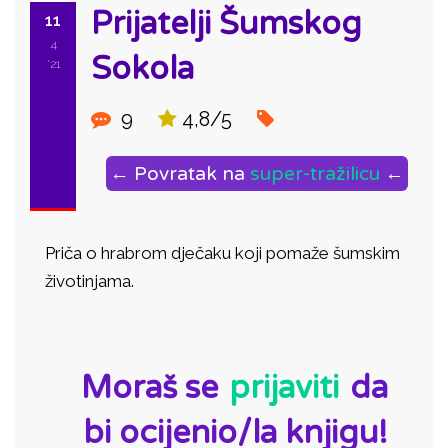
Prijatelji Šumskog
11
4
Sokola
'21
9
4,8/5
← Povratak na
super-tražilicu
←
Priča o hrabrom dječaku koji pomaže šumskim
životinjama.
ID:
Moraš se
prijaviti
da
bi ocijenio/la knjigu!