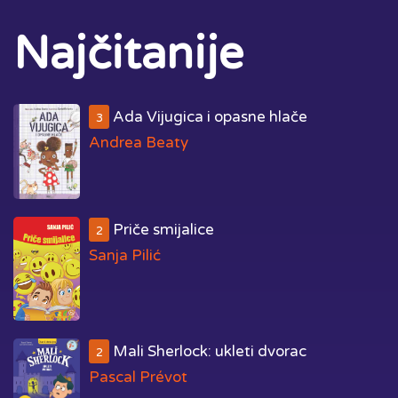
Najčitanije
Ada Vijugica i opasne hlače
3
Andrea Beaty
Priče smijalice
2
Sanja Pilić
Mali Sherlock: ukleti dvorac
2
Pascal Prévot