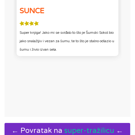
SUNCE
Super knjiga! Jako mi se sviđalo to što je Šumski Sokol bio
L
jako snalažljiv i vezan za šumu, te to što je stalno odlazio u
p
šumu i živio izvan sela.
N
← Povratak na
super-tražilicu
←