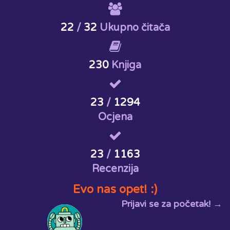
22
/
32
Ukupno čitača
230
Knjiga
23
/
1294
Ocjena
23
/
1163
Recenzija
Evo nas opet! :)
Prijavi se za početak! →