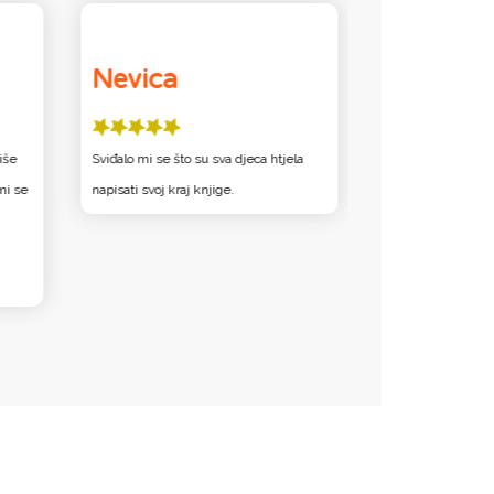
Nevica
Teić
iše
Sviđalo mi se što su sva djeca htjela
Knjiga je lijepa.
mi se
napisati svoj kraj knjige.