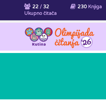
22
/
32
230
Knjiga
Ukupno čitača