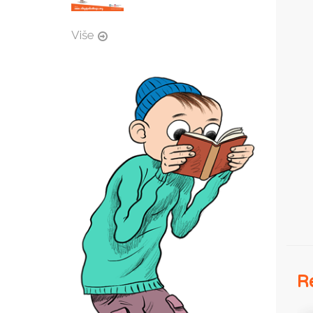
Više
Re