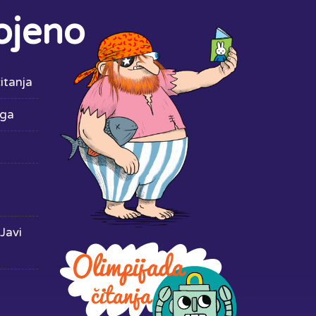
ojeno
itanja
iga
Javi