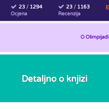
23
/
1294
23
/
1163
E
Ocjena
Recenzija
O Olimpijadi
Detaljno o knjizi