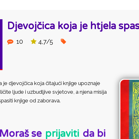
Djevojčica koja je htjela spas
10
4,7/5
 je djevojčica koja čitajući knjige upoznaje
ličite ljude i uzbudljive svjetove, a njena misija
spasiti knjige od zaborava.
D:
Moraš se
prijaviti
da bi