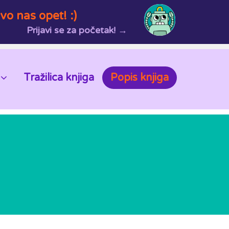
vo nas opet! :)
Prijavi se za početak! →
Tražilica knjiga
Popis knjiga