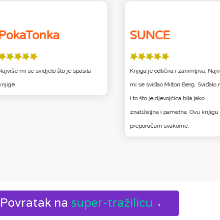
PokaTonka
SUNCE
Najviše mi se svidjelo što je spasila
Knjiga je odlična i zanimljiva. Najv
knjige.
mi se sviđao Milton Berg. Sviđalo 
i to što je djevojčica bila jako
znatiželjna i pametna. Ovu knjigu
preporučam svakome.
Povratak na
super-tražilicu
←