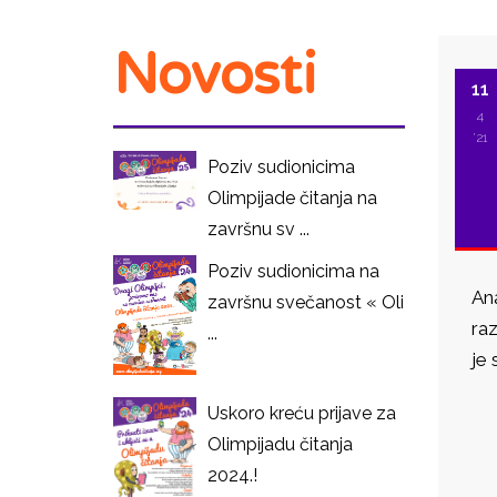
Novosti
11
4
'21
Poziv sudionicima
Olimpijade čitanja na
završnu sv ...
Poziv sudionicima na
Ana
završnu svečanost « Oli
raz
...
je 
Uskoro kreću prijave za
I
Olimpijadu čitanja
2024.!