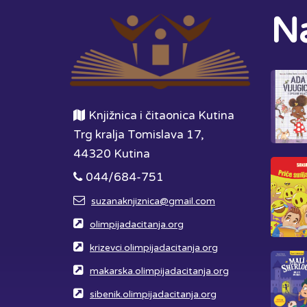
Na
Knjižnica i čitaonica Kutina
Trg kralja Tomislava 17,
44320 Kutina
044/684-751
suzanaknjiznica@gmail.com
olimpijadacitanja.org
krizevci.olimpijadacitanja.org
makarska.olimpijadacitanja.org
sibenik.olimpijadacitanja.org