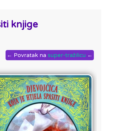
iti knjige
← Povratak na
super-tražilicu
←