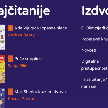
jčitanije
Izdv
Ada Vijugica i opasne hlače
O Olimpijadi č
3
Andrea Beaty
Popis svih knj
Novosti
Priče smijalice
2
Digitalna
Sanja Pilić
pristupačnost
Imaš pitanja? 
nam se!
Mali Sherlock: ukleti dvorac
2
Pascal Prévot