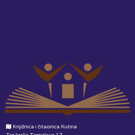
Knjižnica i čitaonica Kutina