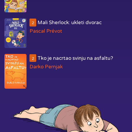
Mali Sherlock: ukleti dvorac
2
Pascal Prévot
Tko je nacrtao svinju na asfaltu?
2
Darko Pernjak