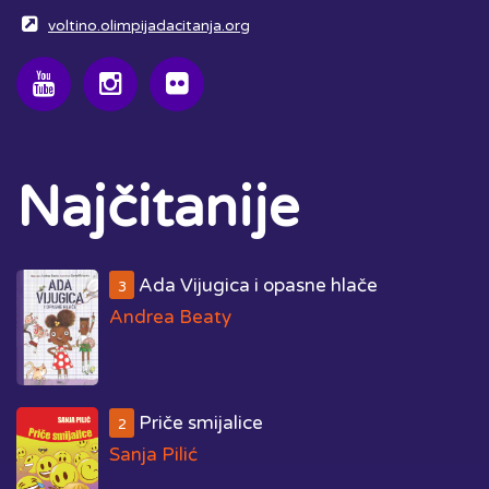
voltino.olimpijadacitanja.org
Najčitanije
Ada Vijugica i opasne hlače
3
Andrea Beaty
Priče smijalice
2
Sanja Pilić