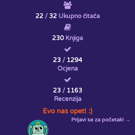
22
/
32
Ukupno čitača
230
Knjiga
23
/
1294
Ocjena
23
/
1163
Recenzija
Evo nas opet! :)
Prijavi se za početak! →