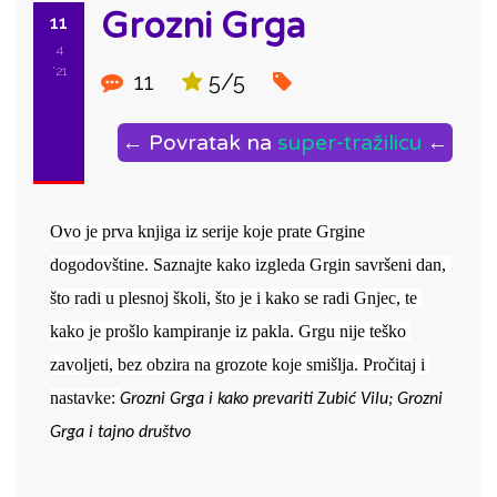
Grozni Grga
11
4
'21
11
5/5
← Povratak na
super-tražilicu
←
Ovo je prva knjiga iz serije koje prate Grgine 
dogodovštine. Saznajte kako izgleda Grgin savršeni dan, 
što radi u plesnoj školi, što je i kako se radi Gnjec, te 
kako je prošlo kampiranje iz pakla. Grgu nije teško 
zavoljeti, bez obzira na grozote koje smišlja. Pročitaj i 
nastavke: 
Grozni Grga i kako prevariti Zubić Vilu; Grozni 
Grga i tajno društvo
ID: