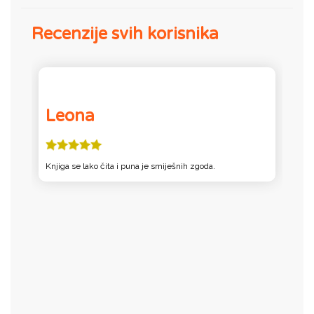
Recenzije svih korisnika
Leona
Knjiga se lako čita i puna je smiješnih zgoda.
B
j