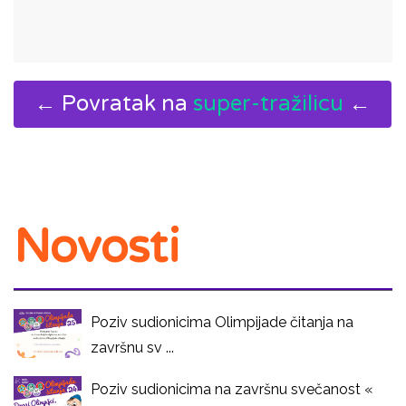
← Povratak na
super-tražilicu
←
Novosti
Poziv sudionicima Olimpijade čitanja na
završnu sv ...
Poziv sudionicima na završnu svečanost «