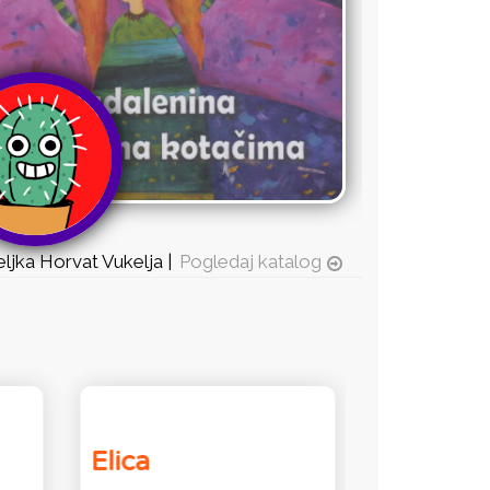
eljka Horvat Vukelja |
Pogledaj katalog
Elica
LENA