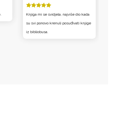
.
Knjiga mi se svidjela, najviše dio kada
Ova je knjiga baš
su svi ponovo krenuli posuđivati knjige
se svidio pas jer 
iz bibliobusa.
znao je pričati i či