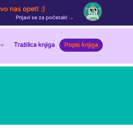
vo nas opet! :)
Prijavi se za početak! →
Tražilica knjiga
Popis knjiga