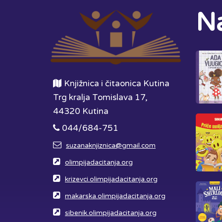
Na
Knjižnica i čitaonica Kutina
Trg kralja Tomislava 17,
44320 Kutina
044/684-751
suzanaknjiznica@gmail.com
olimpijadacitanja.org
krizevci.olimpijadacitanja.org
makarska.olimpijadacitanja.org
sibenik.olimpijadacitanja.org