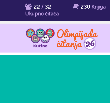
22
/
32
230
Knjiga
Ukupno čitača