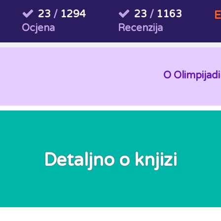
23
/
1294
23
/
1163
E
Ocjena
Recenzija
O Olimpijadi
Detaljno o knjizi