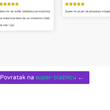
Jako mi se sviđa, bibliobus je knjižnica
Super mi je jer se posuduju knjige
na kotačima tako da svi možemo čitati,
pa čak i psi.
Povratak na
super-tražilicu
←