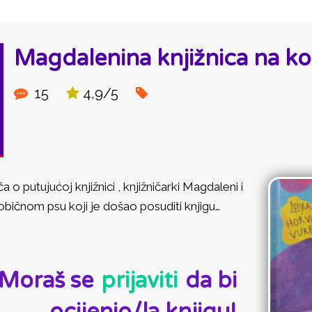
Magdalenina knjižnica na k
15
4,9/5
ča o putujućoj knjižnici , knjižničarki Magdaleni i
bičnom psu koji je došao posuditi knjigu…
D:
Moraš se
prijaviti
da bi