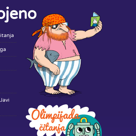
ojeno
itanja
iga
Javi