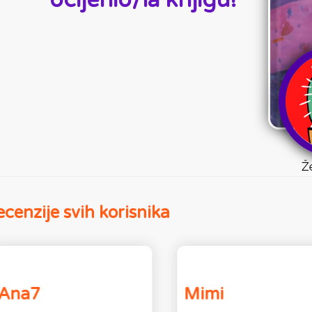
ocijenio/la knjigu!
Ž
cenzije svih korisnika
Ana7
Mimi