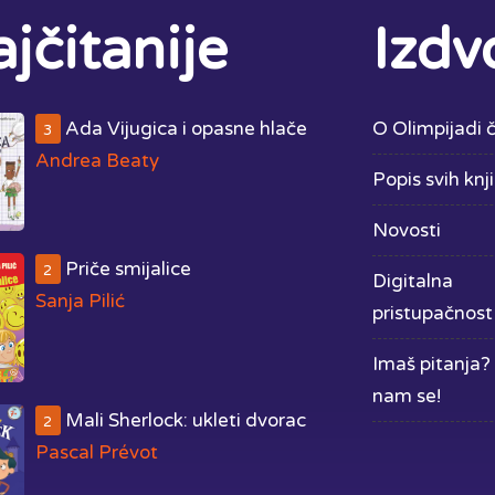
jčitanije
Izdv
Ada Vijugica i opasne hlače
O Olimpijadi č
3
Andrea Beaty
Popis svih knj
Novosti
Priče smijalice
2
Digitalna
Sanja Pilić
pristupačnost
Imaš pitanja? 
nam se!
Mali Sherlock: ukleti dvorac
2
Pascal Prévot