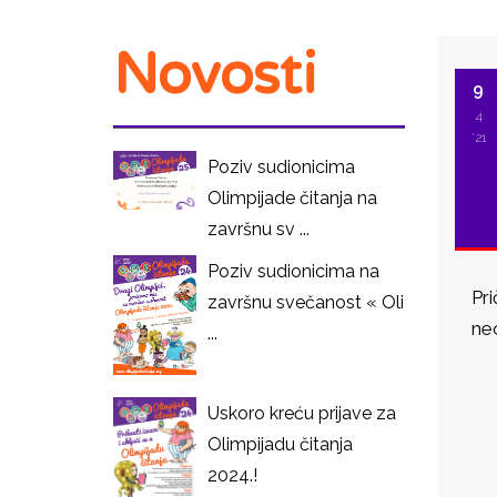
Novosti
9
4
'21
Poziv sudionicima
Olimpijade čitanja na
završnu sv ...
Poziv sudionicima na
Pri
završnu svečanost « Oli
neo
...
I
Uskoro kreću prijave za
Olimpijadu čitanja
2024.!