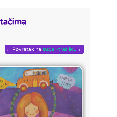
otačima
← Povratak na
super-tražilicu
←